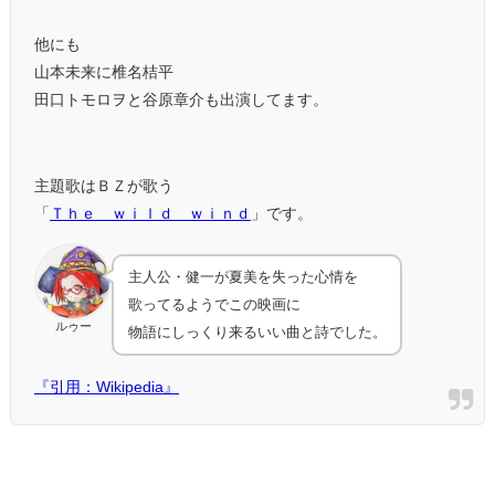
他にも
山本未来に椎名桔平
田口トモロヲと谷原章介も出演してます。
主題歌はＢＺが歌う
「
Ｔｈｅ ｗｉｌｄ ｗｉｎｄ
」です。
主人公・健一が夏美を失った心情を
歌ってるようでこの映画に
ルゥー
物語にしっくり来るいい曲と詩でした。
『引用：Wikipedia』