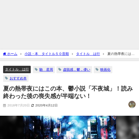
ホーム
小説・本 タイトル５０音順
タイトル は行
夏の熱帯夜にはこ
の本、鬱小説「不夜城」！読み終わった後の喪失感が半端ない！
タイトル は行
馳 星周
虚脱感，鬱，儚い
映画化
おすすめ本
夏の熱帯夜にはこの本、鬱小説「不夜城」！読み
終わった後の喪失感が半端ない！
2018年7月20日
2020年4月12日