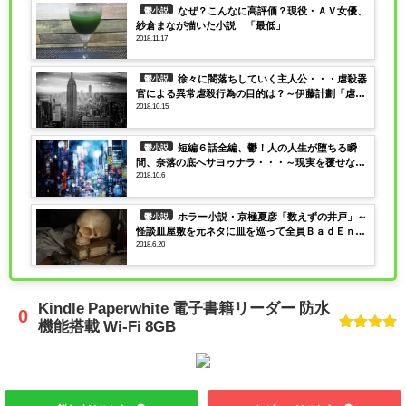
なぜ？こんなに高評価？現役・ＡＶ女優、
鬱小説
紗倉まなが描いた小説 「最低」
2018.11.17
徐々に闇落ちしていく主人公・・・虐殺器
鬱小説
官による異常虐殺行為の目的は？～伊藤計劃「虐殺
2018.10.15
器官」
短編６話全編、鬱！人の人生が堕ちる瞬
鬱小説
間、奈落の底へサヨゥナラ・・・～現実を覆せない
2018.10.6
彼らの苦渋の選択にハマれ！
ホラー小説・京極夏彦「数えずの井戸」～
鬱小説
怪談皿屋敷を元ネタに皿を巡って全員ＢａｄＥｎ
2018.6.20
ｄ！
Kindle Paperwhite 電子書籍リーダー 防水
機能搭載 Wi-Fi 8GB