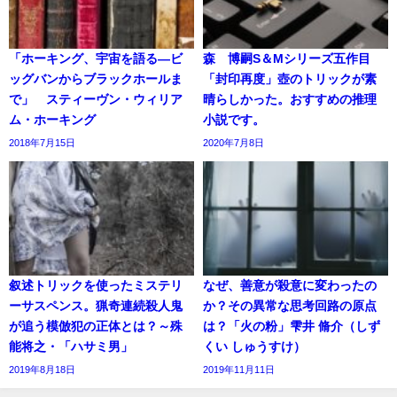
「ホーキング、宇宙を語る―ビ
森 博嗣S＆Mシリーズ五作目
ッグバンからブラックホールま
「封印再度」壺のトリックが素
で」 スティーヴン・ウィリア
晴らしかった。おすすめの推理
ム・ホーキング
小説です。
2018年7月15日
2020年7月8日
叙述トリックを使ったミステリ
なぜ、善意が殺意に変わったの
ーサスペンス。猟奇連続殺人鬼
か？その異常な思考回路の原点
が追う模倣犯の正体とは？～殊
は？「火の粉」雫井 脩介（しず
能将之・「ハサミ男」
くい しゅうすけ）
2019年8月18日
2019年11月11日