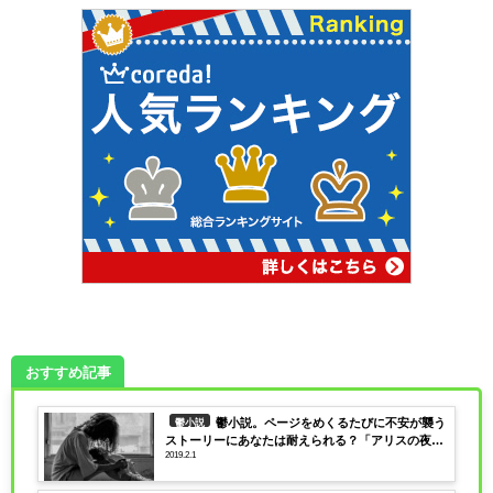
おすすめ記事
鬱小説。ページをめくるたびに不安が襲う
鬱小説
ストーリーにあなたは耐えられる？「アリスの夜」
2019.2.1
三上洸