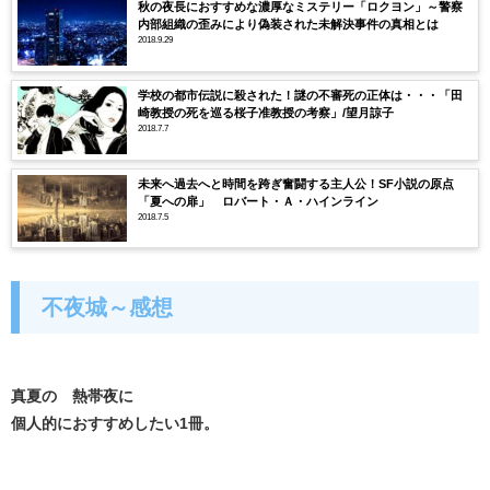
秋の夜長におすすめな濃厚なミステリー「ロクヨン」～警察
内部組織の歪みにより偽装された未解決事件の真相とは
2018.9.29
学校の都市伝説に殺された！謎の不審死の正体は・・・「田
崎教授の死を巡る桜子准教授の考察」/望月諒子
2018.7.7
未来へ過去へと時間を跨ぎ奮闘する主人公！SF小説の原点
「夏への扉」 ロバート・Ａ・ハインライン
2018.7.5
不夜城～感想
真夏の 熱帯夜に
個人的におすすめしたい1冊。