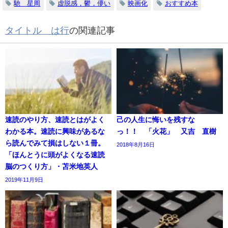
馳 星周
虚脱感，鬱，儚い
映画化
おすすめ本
タイトル は行
の関連記事
速読のやり方、速読とはがよく
己の人生に悔いを残すな
わかる本。速読に興味があるな
っ！！ 「火花」 又吉 直樹
ら読んでみて損はしない１冊。
2018年8月16日
「ほんとうに頭がよくなる速読
脳のつくり方」・苫米地英人
2019年11月9日