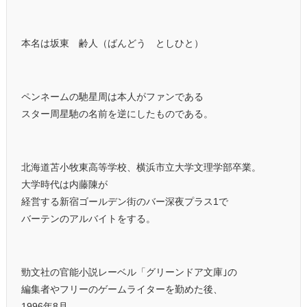
本名は坂東 齢人（ばんどう としひと）
ペンネームの馳星周は本人がファンである
スター周星馳の名前を逆にしたものである。
北海道苫小牧東高等学校、横浜市立大学文理学部卒業。
大学時代は内藤陳が
経営する新宿ゴールデン街のバー深夜プラス1で
バーテンのアルバイトをする。
勁文社の官能小説レーベル「グリーンドア文庫｣の
編集者やフリーのゲームライターを勤めた後、
1996年8月、