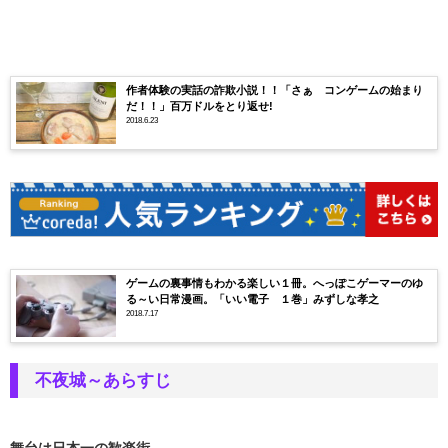
作者体験の実話の詐欺小説！！「さぁ コンゲームの始まり
だ！！」百万ドルをとり返せ!
2018.6.23
ゲームの裏事情もわかる楽しい１冊。へっぽこゲーマーのゆ
る～い日常漫画。「いい電子 １巻」みずしな孝之
2018.7.17
不夜城～あらすじ