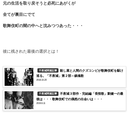
元の生活を取り戻そうと必死にあがくが
全てが裏目にでて
歌舞伎町の闇の中へと沈みつつあった・・・
彼に残された最後の選択とは！
殺し屋と人間のクズコンビが歌舞伎町を駆け
不夜城関連記事
巡る。「不夜城」第２部～鎮魂歌
2018.10.20
不夜城３部作・完結編「長恨歌」劉健一の最
不夜城関連記事
後は・・・歌舞伎町での偶然の出会いは・・・
2019.6.11