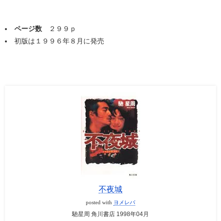
ページ数
２９９ｐ
初版は１９９６年８月に発売
不夜城
posted with
ヨメレバ
馳星周 角川書店 1998年04月