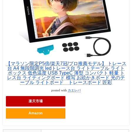
【マラソン限定P5倍/楽天7冠/プロ推薦モデル】 トレース
台 A4 無段階調光 ledトレース台 ライトテーブル ライト
ボックス 低色温度 USB TypeC 薄型 コンパクト 軽量 ト
レス台 ライティングボード 模写 お絵かきボード 光のテ
ーブル ライトボード トレースボード 匠彩
posted with
カエレバ
楽天市場
Amazon