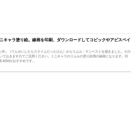
ニキャラ塗り絵。線画を印刷、ダウンロードしてコピックやアビスペイ
た件』（てんせいしたらスライムだったけん）からリムル・テンペストを描きました。その
置いておきますのでご活用ください。ミニキャラのリムルの塗り絵用の線画になります。印
200がおすすめです...