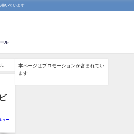
も書いています
ール
絵して
本ページはプロモーションが含まれてい
ます
ビ
ルゥー