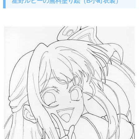
星野ルビーの無料塗り絵（B小町衣装）