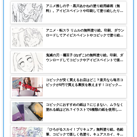
アニメ推しの子・黒川あかねの塗り絵用線画（無
料）。アイビスペイントや印刷して塗り絵したり線
画をなぞって描き方の参考に！
アニメ・転スラ リムルの無料塗り絵。印刷、ダウン
ロードしてアイビスペイントやコピックで塗り絵し
てみよう。
鬼滅の刃・禰豆子 (ねずこ)の無料塗り絵。印刷、ダ
ウンロードしてコピックやアイビスペイントで楽し
く塗り絵してみよう。
コピックが安く買えるお店はどこ？楽天なら毎月コ
ピックが0円で買える裏技を教えます！コピックが
安く買える裏技とは？
コピックにおすすめの紙は？にじまない、ムラなく
塗れる紙はどれ？イラストで6種類の紙を使用して
きたのでおすすめの紙を紹介、解説していきます。
「ひろがるスカイ！プリキュア」無料塗り絵。色鉛
筆、コピックで楽しく色塗り。キュアスカイ、キュ