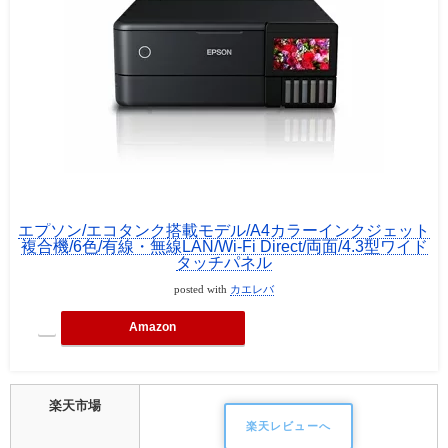
エプソン/エコタンク搭載モデル/A4カラーインクジェット
複合機/6色/有線・無線LAN/Wi-Fi Direct/両面/4.3型ワイド
タッチパネル
posted with
カエレバ
Amazon
楽天市場
楽天レビューへ