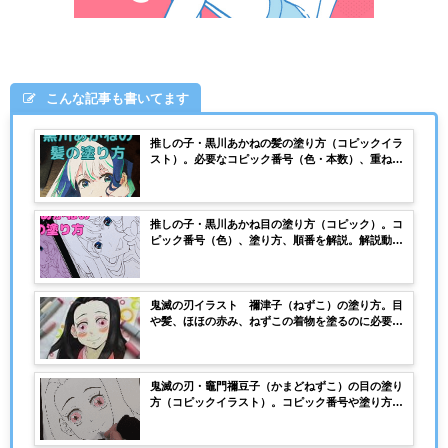
こんな記事も書いてます
推しの子・黒川あかねの髪の塗り方（コピックイラ
スト）。必要なコピック番号（色・本数）、重ね塗
りを解説。動画でも解説！
推しの子・黒川あかね目の塗り方（コピック）。コ
ピック番号（色）、塗り方、順番を解説。解説動画
付き。
鬼滅の刃イラスト 禰津子（ねずこ）の塗り方。目
や髪、ほほの赤み、ねずこの着物を塗るのに必要な
コピック（番号）は？
鬼滅の刃・竈門禰豆子（かまどねずこ）の目の塗り
方（コピックイラスト）。コピック番号や塗り方、
順番を解説。コピックの購入選びに迷ったら参考に
してほしい！