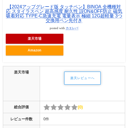
【2024アップグレード版 タッチペン】BINOA 全機種対
応 スタイラスペン 超高感度 耐久性 誤ON&OFF防止 磁気
吸着対応 TYPE-C急速充電 電量表示 極細 12G超軽量 3つ
交換用ペン先付き
posted with
カエレバ
楽天市場
Amazon
楽天市場
楽天レビューへ
0
総合評価
レビュー件数
0件