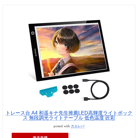
トレース台 A4 和遥キナ先生推薦LED高輝度ライトボック
ス 無段調光ライトテーブル 低色温度 匠彩
posted with
カエレバ
楽天市場