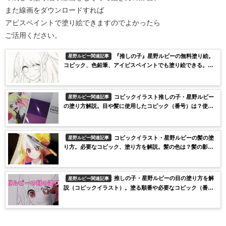
また線画をダウンロードすれば
アビスペイントで塗り絵できますのでよかったら
ご活用ください。
『推しの子』星野ルビーの無料塗り絵。
星野ルビー関連記事
コピック、色鉛筆、アイビスペイントでも塗り絵できる。線
画をなぞって星野ルビーの顔の描き方にも！
コピックイラスト推しの子・星野ルビー
星野ルビー関連記事
の塗り方解説。目や髪に使用したコピック（番号）は？使用
した紙は何？
コピックイラスト・星野ルビーの髪の塗
星野ルビー関連記事
り方。必要なコピック、塗り方を解説。髪の色は？髪の影は
どう塗る？
推しの子・星野ルビーの目の塗り方を解
星野ルビー関連記事
説（コピックイラスト）。塗る順番や必要なコピック（番
号）は？、コピックの本数は？