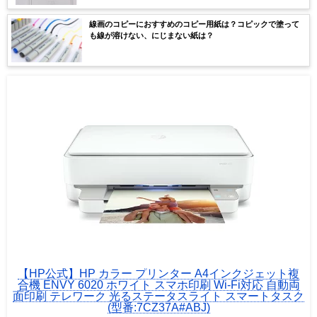
線画のコピーにおすすめのコピー用紙は？コピックで塗って
も線が溶けない、にじまない紙は？
【HP公式】HP カラー プリンター A4インクジェット複
合機 ENVY 6020 ホワイト スマホ印刷 Wi-Fi対応 自動両
面印刷 テレワーク 光るステータスライト スマートタスク
(型番:7CZ37A#ABJ)