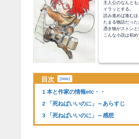
主人公のなんとも
イラッとする。
読み進めば進むほ
たまる物語だった
憑き物がストンと
こんな小説は初め
目次
[
hide
]
1 本と作家の情報etc・・
2 「死ねばいいのに」～あらすじ
3 「死ねばいいのに」～感想