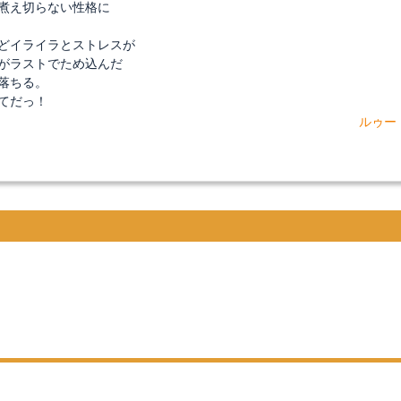
煮え切らない性格に
どイライラとストレスが
がラストでため込んだ
落ちる。
てだっ！
ルゥー