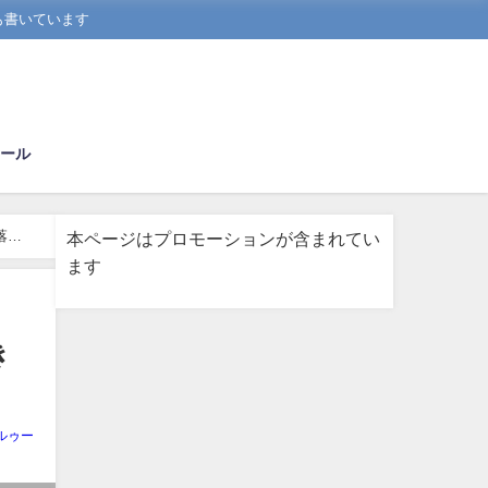
も書いています
ール
落と
本ページはプロモーションが含まれてい
ます
き
ルゥー