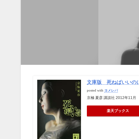
文庫版 死ねばいいの
posted with
ヨメレバ
京極 夏彦 講談社 2012年11月
楽天ブックス