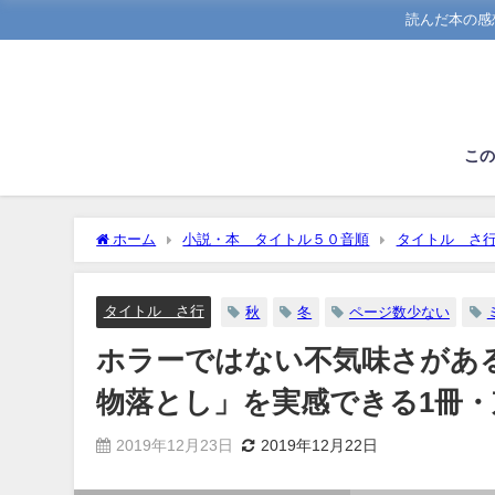
読んだ本の感
こ
ホーム
小説・本 タイトル５０音順
タイトル さ
し」を実感できる1冊・京極夏彦「死ねばいいのに」
タイトル さ行
秋
冬
ページ数少ない
ホラーではない不気味さがあ
物落とし」を実感できる1冊
2019年12月23日
2019年12月22日