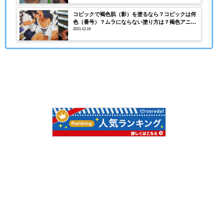
コピックで褐色肌（影）を塗るなら？コピックは何
色（番号）？ムラにならない塗り方は？褐色アニメ
キャラ・ジャヒー様を描いてみた。
2021.12.19