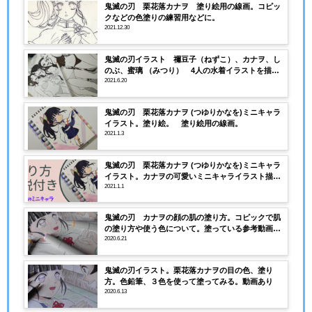
鬼滅の刃 栗花落カナヲ 塗り絵用の線画。コピッ
クなどの色塗りの練習用などに。
2021.12.30
鬼滅の刃イラスト 禰豆子（ねずこ）、カナヲ、し
のぶ、蜜璃 （みつり） 4人の水着イラストを描い
てみました。
2021.6.20
鬼滅の刃 栗花落カナヲ (つゆりかなを)ミニキャラ
イラスト。塗り絵。 塗り絵用の線画。
2021.1.3
鬼滅の刃 栗花落カナヲ (つゆりかなを)ミニキャラ
イラスト。カナヲの可愛いミニキャライラスト描い
てみた。コピックの塗り方解説付き。
2021.1.1
鬼滅の刃 カナヲの顔の肌の塗り方。コピックで肌
の塗り方や使う色について。塗っている参考動画付
き。
2020.6.21
鬼滅の刃イラスト。栗花落カナヲの目の色、塗り
方。色鉛筆、３色を使って塗ってみる。動画あり
2020.6.13