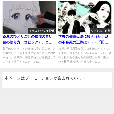
イラスト/その他記事
タイトル た行
薬屋のひとりごとの猫猫の青い
学校の都市伝説に殺された！謎
目の塗り方（コピック）。コピ
の不審死の正体は・・・「田崎
ック番号や塗り方や塗る順番を
教授の死を巡る桜子准教授の考
薬屋のひとりごとの猫猫の青い目の塗り方
教授の不可思議な死に都市伝説がくっつい
を解説していきます使用するコピックの色
て実際に起きてしまう怪奇現象。２転、３
解説。
察」/望月諒子
や番号、塗り方、塗る順番などを解説して
転と転がる学生たちの推理は面白く主人
いきます使用するコピックは...
公・桜子准教授の考察も中々楽...
本ページはプロモーションが含まれています