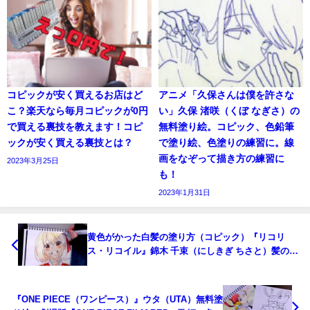
コピックが安く買えるお店はど
アニメ「久保さんは僕を許さな
こ？楽天なら毎月コピックが0円
い」久保 渚咲（くぼ なぎさ）の
で買える裏技を教えます！コピ
無料塗り絵。コピック、色鉛筆
ックが安く買える裏技とは？
で塗り絵、色塗りの練習に。線
画をなぞって描き方の練習に
2023年3月25日
も！
2023年1月31日
黄色がかった白髪の塗り方（コピック）『リコリ
ス・リコイル』錦木 千束（にしきぎ ちさと）髪の塗
り方解説
『ONE PIECE（ワンピース）』ウタ（UTA）無料塗