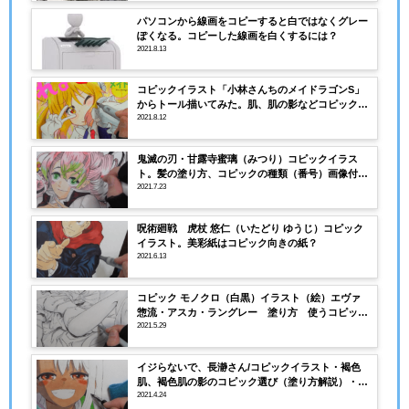
パソコンから線画をコピーすると白ではなくグレー
ぽくなる。コピーした線画を白くするには？
2021.8.13
コピックイラスト「小林さんちのメイドラゴンS」
からトール描いてみた。肌、肌の影などコピックの
塗り方、番号解説！
2021.8.12
鬼滅の刃・甘露寺蜜璃（みつり）コピックイラス
ト。髪の塗り方、コピックの種類（番号）画像付き
で解説。
2021.7.23
呪術廻戦 虎杖 悠仁（いたどり ゆうじ）コピック
イラスト。美彩紙はコピック向きの紙？
2021.6.13
コピック モノクロ（白黒）イラスト（絵）エヴァ
惣流・アスカ・ラングレー 塗り方 使うコピック
の番号（種類）
2021.5.29
イジらないで、長瀞さん/コピックイラスト・褐色
肌、褐色肌の影のコピック選び（塗り方解説）・塗
り絵用の線画あり
2021.4.24