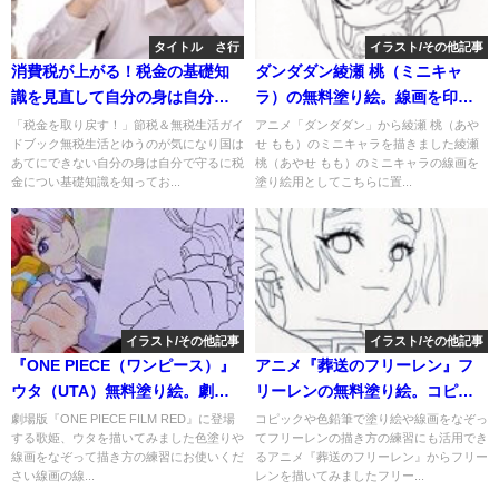
タイトル さ行
イラスト/その他記事
消費税が上がる！税金の基礎知
ダンダダン綾瀬 桃（ミニキャ
識を見直して自分の身は自分で
ラ）の無料塗り絵。線画を印
守る。～「税金を取り戻
刷、ダウンロードしてアイビス
「税金を取り戻す！」節税＆無税生活ガイ
アニメ「ダンダダン」から綾瀬 桃（あや
ドブック無税生活とゆうのが気になり国は
せ もも）のミニキャラを描きました綾瀬
す！」・・・節税＆無税生活ガ
ペイントで塗り絵や描き方の練
あてにできない自分の身は自分で守るに税
桃（あやせ もも）のミニキャラの線画を
イドブック
習にも活用できる。
金につい基礎知識を知ってお...
塗り絵用としてこちらに置...
イラスト/その他記事
イラスト/その他記事
『ONE PIECE（ワンピース）』
アニメ『葬送のフリーレン』フ
ウタ（UTA）無料塗り絵。劇場
リーレンの無料塗り絵。コピッ
版『ONE PIECE FILM RED』歌
クや色鉛筆で塗り絵や線画をな
劇場版『ONE PIECE FILM RED』に登場
コピックや色鉛筆で塗り絵や線画をなぞっ
する歌姫、ウタを描いてみました色塗りや
てフリーレンの描き方の練習にも活用でき
姫の色塗り、描き方の練習に！
ぞってフリーレンの描き方の練
線画をなぞって描き方の練習にお使いくだ
るアニメ『葬送のフリーレン』からフリー
習にも活用できる
さい線画の線...
レンを描いてみましたフリー...