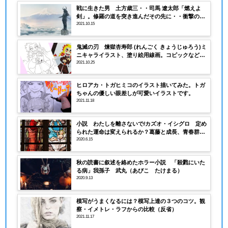
戦に生きた男 土方歳三・・司馬 遼太郎「燃えよ
剣」。修羅の道を突き進んだその先に・・衝撃のラ
ストが忘れられない
2021.10.15
鬼滅の刃 煉獄杏寿郎 (れんごく きょうじゅろう)ミ
ニキャライラスト、塗り絵用線画。コピックなど色
塗りの練習用にも。
2021.10.25
ヒロアカ・トガヒミコのイラスト描いてみた。トガ
ちゃんの優しい眼差しが可愛いイラストです。
2021.11.18
小説 わたしを離さないで/カズオ・イシグロ 定め
られた運命は変えられるか？葛藤と成長、青春群像
劇。
2020.6.15
秋の読書に叙述を絡めたホラー小説 「殺戮にいた
る病」我孫子 武丸（あびこ たけまる）
2020.9.13
模写がうまくなるには？模写上達の３つのコツ。観
察・イメトレ・ラフからの比較（反省）
2021.11.17