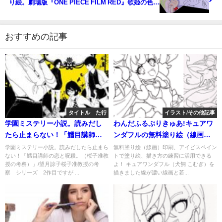
り絵。劇場版『ONE PIECE FILM RED』歌姫の色塗
り、描き方の練習に！
おすすめの記事
タイトル た行
イラスト/その他記事
学園ミステリー小説。読みだし
わんだふるぷりきゅあ!キュアワ
たら止まらない！「鱈目講師の
ンダフルの無料塗り絵（線画）
恋と呪殺。（桜子准教授の考
印刷、アイビスペイントで塗り
学園ミステリー小説。読みだしたら止まら
無料塗り絵（線画）印刷、アイビスペイン
ない！「鱈目講師の恋と呪殺。（桜子准教
トで塗り絵、描き方の練習に活用できる
察）」/望月諒子
絵、描き方の練習に活用できる
授の考察）」/望月諒子桜子准教授の考
よ！ キュアワンダフル（犬飼 こむぎ）を
よ！
察 シリーズ 2作目ですが ...
描きました線が濃い線画と若...