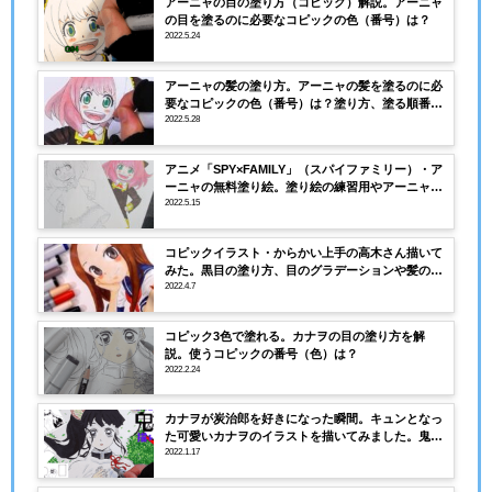
アーニャの目の塗り方（コピック）解説。アーニャ
の目を塗るのに必要なコピックの色（番号）は？
2022.5.24
アーニャの髪の塗り方。アーニャの髪を塗るのに必
要なコピックの色（番号）は？塗り方、塗る順番を
解説。
2022.5.28
アニメ「SPY×FAMILY」（スパイファミリー）・ア
ーニャの無料塗り絵。塗り絵の練習用やアーニャの
描き方にも活用できる！
2022.5.15
コピックイラスト・からかい上手の高木さん描いて
みた。黒目の塗り方、目のグラデーションや髪の塗
り方解説
2022.4.7
コピック3色で塗れる。カナヲの目の塗り方を解
説。使うコピックの番号（色）は？
2022.2.24
カナヲが炭治郎を好きになった瞬間。キュンとなっ
た可愛いカナヲのイラストを描いてみました。鬼滅
の刃コピックイラスト
2022.1.17