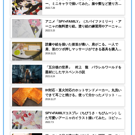
ー、ミニキャラで描いてみた。服や髪など塗り方、
コピック（色・番号）を解説！
2022.7.28
アニメ「SPY×FAMILY」（スパイファミリー）・ア
ーニャの無料塗り絵。塗り絵の練習用やアーニャの
描き方にも活用できる！
2022.5.15
読書や絵を描いた後首が痛い、肩がこる。一人で
肩、首のツボ押しマッサージができる器具を購入し
てみました。
2019.11.21
「五分後の世界」 村上 龍 パラレルワールドを
題材にしたサスペンス小説
2021.6.24
IH対応・直火対応のホットサンドメーカー。丸洗い
できて耳ごと焼ける。使って分かったメリット・デ
メリット！
2019.11.27
SPY×FAMILYコスプレ（ちびうさ・ちびムーン）し
た可愛いアーニャのイラスト描いてみた。コピック
塗り方の解説、紙や使用したコピック紹介
2022.7.5