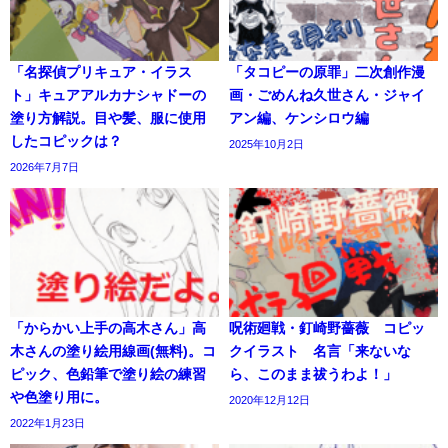
「名探偵プリキュア・イラス
「タコピーの原罪」二次創作漫
ト」キュアアルカナシャドーの
画・ごめんね久世さん・ジャイ
塗り方解説。目や髪、服に使用
アン編、ケンシロウ編
したコピックは？
2025年10月2日
2026年7月7日
「からかい上手の高木さん」高
呪術廻戦・釘崎野薔薇 コピッ
木さんの塗り絵用線画(無料)。コ
クイラスト 名言「来ないな
ピック、色鉛筆で塗り絵の練習
ら、このまま祓うわよ！」
や色塗り用に。
2020年12月12日
2022年1月23日