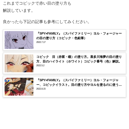
これまでコピックで赤い目の塗り方も
解説しています。
良かったら下記の記事も参考にしてみください。
『SPY×FAMILY』（スパイファミリー）ヨル・フォージャー
の目の塗り方（コピック・色鉛筆）
2022.7.17
コピック 目（赤紫・瞳）の塗り方。喜多川海夢の目の塗り
方、目のハイライト（ホワイト）コピック番号（色）解説。
2022.5.2
『SPY×FAMILY』（スパイファミリー）ヨル・フォージャ
ー、コピックイラスト。目の塗り方やヨルを塗るのに使うコ
ピックの番号（色）を解説
2022.8.15