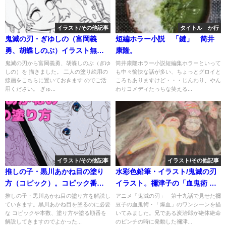
イラスト/その他記事
タイトル か行
鬼滅の刃・ぎゆしの（富岡義
短編ホラー小説 「鍵」 筒井
勇、胡蝶しのぶ）イラスト無料
康隆。
塗り絵。印刷、ダウンロードし
鬼滅の刃から富岡義勇、胡蝶しのぶ（ぎゆ
筒井康隆ホラー小説短編集ホラーといって
しの）を 描きました。 二人の塗り絵用の
も中々愉快な話が多い、ちょっとグロイと
てアビスペイントで塗り絵もで
線画をこちらに置いておきます のでご活
ころもありますけど・・・じんわり、やん
きます。
用ください。 ぎゅ...
わりコメディたっちな笑える...
イラスト/その他記事
イラスト/その他記事
推しの子・黒川あかね目の塗り
水彩色鉛筆・イラスト/鬼滅の刃
方（コピック）。コピック番号
イラスト。禰津子の「血鬼術 爆
（色）、塗り方、順番を解説。
血」のシーンを描いてみまし
推しの子・黒川あかね目の塗り方を解説し
アニメ「鬼滅の刃」 第十九話で見せた禰
ていきます。黒川あかね目を塗るのに必要
豆子の血鬼術・「爆血」のワンシーンを描
解説動画付き。
た。
な コピックや本数、塗り方や塗る順番を
いてみました。兄である炭治郎が絶体絶命
解説してきますのでよかった...
のピンチの時に発動した禰津...