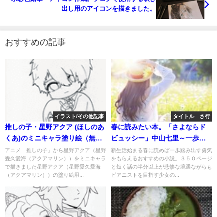
出し用のアイコンを描きました。
おすすめの記事
イラスト/その他記事
タイトル さ行
推しの子・星野アクア (ほしのあ
春に読みたい本。「さよならド
くあ)のミニキャラ塗り絵（無
ビュッシー」中山七里～一歩踏
料）。印刷、ダウンロードして
み出す勇気をもらえるおすすめ
アニメ「推しの子」から星野アクア（星野
新生活始まる春に読めば一歩踏み出す勇気
愛久愛海（アクアマリン））をミニキャラ
をもらえるおすすめの小説。３５０ページ
アビスペイントで塗り絵。線画
の小説。
で描きました星野アクア（星野愛久愛海
と短く話の半分以上が悲惨な境遇ながらも
をなぞって描き方の練習にも。
（アクアマリン））の塗り絵用...
ピアニストを目指す少女の...