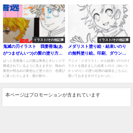
イラスト/その他記事
イラスト/その他記事
鬼滅の刃イラスト 我妻善逸(あ
メダリスト塗り絵・結束いのり
がつまぜんいつ)の髪の塗り方。
の無料塗り絵。印刷、ダウンロ
コピック7色を使い分けて髪を塗
ードしてアイビスペイントで塗
ぱっと見善逸くんの髪は黄色とオレンジで
アニメ「メダリスト」から結束いのりのイ
構成されているように見えますが、暗めの
ラストを描きました結束 いのり（ゆいつ
ってみる。
り絵。線画をなぞって描き方の
黄色や明るめの黄色など塗り分け、色選び
か いのり）の塗り絵用の線画をこちらに
練習にも。
に迷ったりします。髪の影や...
置いておきますのでよかった...
本ページはプロモーションが含まれています