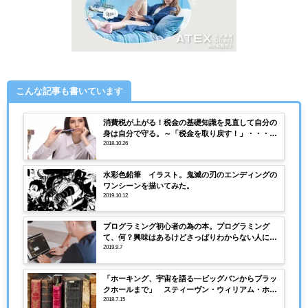
こんな記事も書いています
消費税が上がる！税金の基礎知識を見直して自分の
身は自分で守る。～「税金を取り戻す！」・・・節
税＆無税生活ガイドブック
2018.10.26
水彩色鉛筆 イラスト。鬼滅の刃のエンディングの
ワンシーンを描いてみた。
2019.10.12
プログラミング初心者の為の本。プログラミング
て、何？興味はあるけどさっぱりわからない人にお
すすめの１冊。
2019.9.7
「ホーキング、宇宙を語る―ビッグバンからブラッ
クホールまで」 スティーヴン・ウィリアム・ホー
キング
2018.7.15