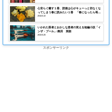
心安らぐ癒す１冊、読後は心がキューっと切なくな
ってしまう春に読みたい１冊 「春になったら苺を
摘みに」
2018.6.10
いかれた医者とおかしな患者の笑える短編小説「イ
ンザ・プール」/奥田 英朗
2019.9.26
スポンサーリンク