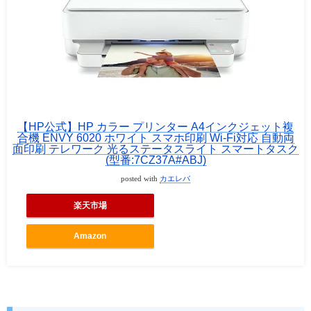
【HP公式】HP カラー プリンター A4インクジェット複
合機 ENVY 6020 ホワイト スマホ印刷 Wi-Fi対応 自動両
面印刷 テレワーク 光るステータスライト スマートタスク
(型番:7CZ37A#ABJ)
posted with
カエレバ
楽天市場
Amazon