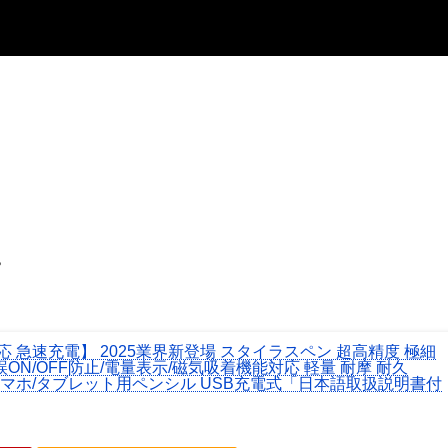
。
 急速充電】 2025業界新登場 スタイラスペン 超高精度 極細
互換ペン 誤ON/OFF防止/電量表示/磁気吸着機能対応 軽量 耐摩 耐久
droid/スマホ/タブレット用ペンシル USB充電式「日本語取扱説明書付