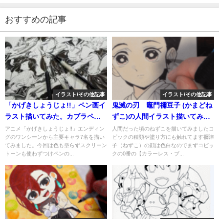
おすすめの記事
イラスト/その他記事
イラスト/その他記事
「かげきしょうじょ!!」ペン画イ
鬼滅の刃 竈門禰豆子 (かまどね
ラスト描いてみた。カブラペ
ずこ)の人間イラスト描いてみま
ン、丸ペン、「カケアミ」もど
した。使ったコピック（番号）
アニメ「かげきしょうじょ!!」エンディン
人間だった頃のねずこを描いてみましたコ
グのワンシーンから主要キャラ7名を描い
ピックの種類や塗り方にも触れてます禰津
きについて解説。
について解説。
てみました。今回は色も塗らずスクリーン
子（ねずこ）の顔は色白なのでまずコピッ
トーンも使わずつけペンの...
クの0番の【カラーレス・ブ...