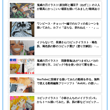
鬼滅の刃イラスト!炭治郎と禰豆子（ねずこ）の２人
が最高にかっこいい場面を描いてみました!動画あり
ワンピース・チョッパー編でのルフィの名シーンを
描いてみた。ルフィ「ほらな、折れねえ・・・」動
画あり
イジらないで、長瀞さん/コピックイラスト・褐色
肌、褐色肌の影のコピック選び（塗り方解説）・塗
り絵用の線画あり
鬼滅の刃イラスト 我妻善逸(あがつまぜんいつ)の
髪の塗り方。コピック7色を使い分けて髪を塗って
みる。
YouTubeに投稿する描いてみたの動画を作る。無料
で使える動画編集フリーソフト「AviUtl」の使いか
た。インストールのやり方。
コピックイラスト「小林さんちのメイドラゴンS」
からトール描いてみた。肌、肌の影などコピックの
塗り方、番号解説！