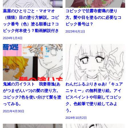
薬屋のひとりごと・マオマオ
コピックで甘露寺蜜璃の塗り
（猫猫）目の塗り方解説。コピ
方。髪や目を塗るのに必要なコ
ック番号（色）塗る順番は？コ
ピック番号は？
ピック何本使う？動画解説付き
2023年6月1日
2024年1月4日
鬼滅の刃イラスト 我妻善逸(あ
わんだふるぷりきゅあ!「キュア
がつまぜんいつ)の髪の塗り方。
ニャミー」の無料塗り絵。アイ
コピック7色を使い分けて髪を塗
ビスペイントや印刷してコピッ
ってみる。
ク、色鉛筆で塗り絵してみよ
う。
2021年4月30日
2024年10月2日