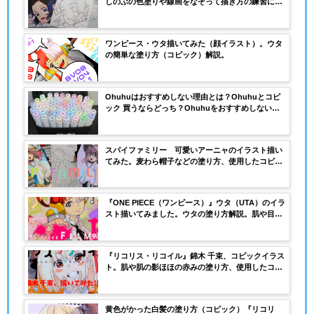
しのぶの色塗りや線画をなぞって描き方の練習にお
すすめ。
ワンピース・ウタ描いてみた（顔イラスト）。ウタ
の簡単な塗り方（コピック）解説。
Ohuhuはおすすめしない理由とは？Ohuhuとコピ
ック 買うならどっち？Ohuhuをおすすめしない理
由とは？
スパイファミリー 可愛いアーニャのイラスト描い
てみた。麦わら帽子などの塗り方、使用したコピッ
ク解説！
『ONE PIECE（ワンピース）』ウタ（UTA）のイラ
スト描いてみました。ウタの塗り方解説。肌や目、
髪、ヘッドホンなどの塗り方を解説
『リコリス・リコイル』錦木 千束、コピックイラス
ト。肌や肌の影ほほの赤みの塗り方、使用したコピ
ックを解説
黄色がかった白髪の塗り方（コピック）『リコリ