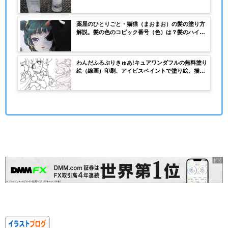
ュー。使いやすさは？筆の太さは細い？保管はどう
する？
薬屋のひとりごと・猫猫（まおまお）の髪の塗り方
解説。髪の色のコピック番号（色）は？髪のハイラ
イトはどうやって塗るの？コピックイラストの紙は
何を使う？動画付きでの解説あり
わんだふるぷりきゅあ!キュアワンダフルの無料塗り
絵（線画）印刷、アイビスペイントで塗り絵、描き
方の練習に活用できるよ！