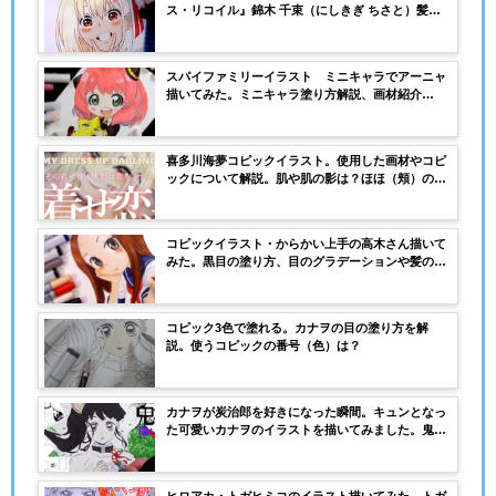
ス・リコイル』錦木 千束（にしきぎ ちさと）髪の
塗り方解説
スパイファミリーイラスト ミニキャラでアーニャ
描いてみた。ミニキャラ塗り方解説、画材紹介
（紙・コピック番号・色）
喜多川海夢コピックイラスト。使用した画材やコピ
ックについて解説。肌や肌の影は？ほほ（頬）の赤
みは？塗り方解説。
コピックイラスト・からかい上手の高木さん描いて
みた。黒目の塗り方、目のグラデーションや髪の塗
り方解説
コピック3色で塗れる。カナヲの目の塗り方を解
説。使うコピックの番号（色）は？
カナヲが炭治郎を好きになった瞬間。キュンとなっ
た可愛いカナヲのイラストを描いてみました。鬼滅
の刃コピックイラスト
ヒロアカ・トガヒミコのイラスト描いてみた。トガ