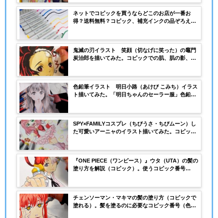
ネットでコピックを買うならどこのお店が一番お
得？送料無料？コピック、補充インクの品ぞろえ
は？
鬼滅の刃イラスト 笑顔（切なげに笑った）の竈門
炭治郎を描いてみた。コピックでの肌、肌の影、
目、髪などの塗り方解説。炭治郎のメッシュは何
色？
色鉛筆イラスト 明日小路（あけび こみち）イラス
ト描いてみた。「明日ちゃんのセーラー服」色鉛筆
のイラストでペン入れはする、しない？黒い線が目
立って嫌だ？下描きの芯は？
SPY×FAMILYコスプレ（ちびうさ・ちびムーン）し
た可愛いアーニャのイラスト描いてみた。コピック
塗り方の解説、紙や使用したコピック紹介
『ONE PIECE（ワンピース）』ウタ（UTA）の髪の
塗り方を解説（コピック）。使うコピック番号
（色）や塗る順番は？
チェンソーマン・マキマの髪の塗り方（コピックで
塗れる）。髪を塗るのに必要なコピック番号（色）
は？髪の影は？