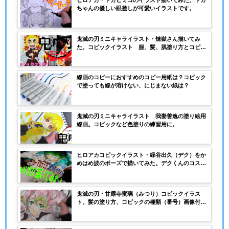
ちゃんの優しい眼差しが可愛いイラストです。
鬼滅の刃ミニキャライラスト・煉獄さん描いてみ
た。コピックイラスト 服、髪、肌塗り方とコピッ
クカラーリストの画像あり
線画のコピーにおすすめのコピー用紙は？コピック
で塗っても線が溶けない、にじまない紙は？
鬼滅の刃ミニキャライラスト 我妻善逸の塗り絵用
線画。コピックなど色塗りの練習用に。
ヒロアカコピックイラスト・緑谷出久（デク）をか
めはめ波のポーズで描いてみた。デクくんのコスチ
ュームなどコピック番号（色）を解説。
鬼滅の刃・甘露寺蜜璃（みつり）コピックイラス
ト。髪の塗り方、コピックの種類（番号）画像付き
で解説。