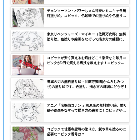
チェンソーマン・パワーちゃん可愛いミニキャラ無
料塗り絵。コピック、色鉛筆での塗り絵や色塗りの
練習、試し塗りに。
東京リベンジャーズ・マイキー（佐野万次郎）無料
塗り絵。色塗りや線画をなぞって描き方の練習に。
コピックが安く買えるお店はどこ？楽天なら毎月コ
ピックが0円で買える裏技を教えます！コピックが
安く買える裏技とは？
鬼滅の刃の無料塗り絵・甘露寺蜜璃(かんろじみつ
り)の塗り絵です。色塗り、描き方の練習にどうぞ！
アニメ「名探偵コナン 」灰原哀の無料塗り絵。塗り
絵や線画をなぞって描き方の練習に！コピックや色
鉛筆で色塗りの練習にも使える便利な線画。
コピックで甘露寺蜜璃の塗り方。髪や目を塗るのに
必要なコピック番号は？