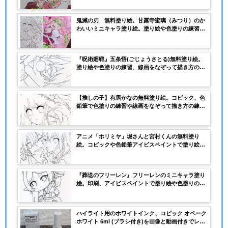
鬼滅の刃 無料塗り絵。甘露寺蜜璃（みつり）のか
わいいミニキャラ塗り絵。塗り絵や色塗りの練習、
顔の描き方の練習に。
『呪術廻戦』五条悟(ごじょうさとる)無料塗り絵。
塗り絵や色塗りの練習、線画をなぞって描き方の練
習に活用できます。
【推しの子】有馬かなの無料塗り絵。コピック、色
鉛筆で色塗りの練習や線画をなぞって描き方の練習
用にも活用できる
アニメ「ホリミヤ」堀さんと宮村くんの無料塗り
絵。コピックや色鉛筆アイビスペイントで塗り絵や
線画をなぞって描き方の練習に
『葬送のフリーレン』フリーレンのミニキャラ塗り
絵。印刷、アイビスペイントで塗り絵や色塗りの練
習に。線画をなぞってミニキャラの描き方の練習に
も
ハイライト用のホワイトインク、コピック オペーク
ホワイト 6ml (ブラシ付き)を画像と動画付きでレビ