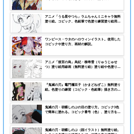
ク解説。
アニメ「うる星やつら」ラムちゃんミニキャラ無料
塗り絵。コピック、色鉛筆で色塗り練習塗り絵用
に。線画をなぞって描き方の練習にも使える。
ワンピース・ウタのハロウィンイラスト。使用した
コピックや塗り方、画材の解説。
アニメ「後宮の烏」烏妃・柳寿雪（りゅうじゅせ
つ）塗り絵用線画（無料塗り絵）塗り絵や色塗りの
練習に！
『鬼滅の刃』竈門禰豆子（かまどねずこ）無料塗り
絵。色塗りの練習（コピック・色鉛筆）描き方の練
習に！
鬼滅の刃・胡蝶しのぶの目の塗り方。コピック3色
で簡単に塗れる。コピック番号（色）、塗り方を解
説。
鬼滅の刃・胡蝶しのぶ（顔イラスト）無料塗り絵。