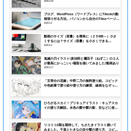
2020.4.20
ブログ、WordPress（ワードプレス）にTiktokの動
画張り付る方法。パソコンから自分のTiktoページに
行く。
2020.5.2
動画のサイズ（容量）を簡単に（２５MB～）小さ
くするには？サイズ（容量）を小さくできる
VideoSmallerの使い方を画像付きで説明。
2020.5.4
鬼滅の刃イラスト!炭治郎と禰豆子（ねずこ）の２人
が最高にかっこいい場面を描いてみました!動画あり
2020.5.17
「五等分の花嫁」中野二乃の無料塗り絵。コピック
や色鉛筆で塗り絵や塗り方の練習、線画をなぞって
二乃の描き方の練習に
ひろがるスカイ！プリキュアイラスト・キュアスカ
イの塗り方解説。水色の髪や髪の影、目などに使用
したコピック番号（色）や塗り方（順番）を解説
リコリコ2期を期待して、ちさたきイラスト描いて
みました。千束とたきなの目や髪の塗り方、コピッ