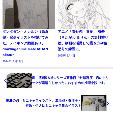
ダンダダン・オカルン（高倉
アニメ「着せ恋」喜多川 海夢
健）変身イラストを描いてみ
（きたがわ まりん）の無料塗り
た。メイキング動画あり。
絵。線画を活用して描き方や色
drawinganime DANDADAN
塗りの練習に。
okarun
2025年8月4日
2024年11月17日
森 博嗣S＆Mシリーズ五作目「封印再度」壺のトリ
ックが素晴らしかった。おすすめの推理小説です。
鬼滅の刃 ミニキャライラスト。炭治郎・禰津子・
善逸・伊之助ミニキャラ集合イラスト