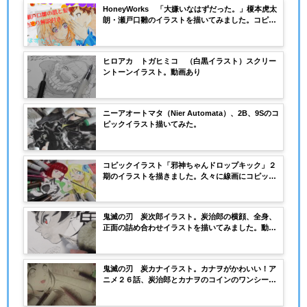
HoneyWorks 「大嫌いなはずだった。」榎本虎太
朗・瀬戸口雛のイラストを描いてみました。コピッ
クで肌、髪の塗り方解説。動画あり
ヒロアカ トガヒミコ （白黒イラスト）スクリー
ントーンイラスト。動画あり
ニーアオートマタ（Nier Automata）、2B、9Sのコ
ピックイラスト描いてみた。
コピックイラスト「邪神ちゃんドロップキック」２
期のイラストを描きました。久々に線画にコピック
マルチライナー を使いました。動画付き
鬼滅の刃 炭次郎イラスト。炭治郎の横顔、全身、
正面の詰め合わせイラストを描いてみました。動画
付き
鬼滅の刃 炭カナイラスト。カナヲがかわいい！ア
ニメ２６話、炭治郎とカナヲのコインのワンシーン
を描いてみました。動画あり。