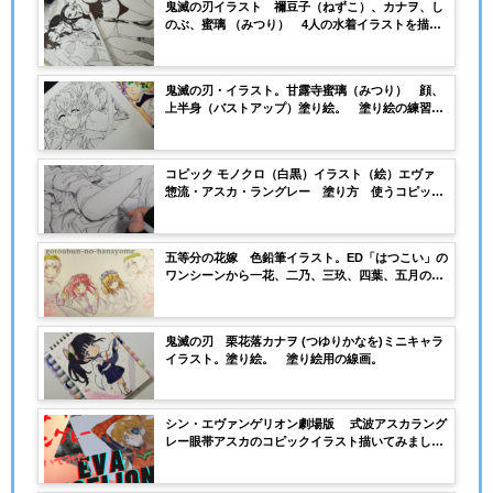
鬼滅の刃イラスト 禰豆子（ねずこ）、カナヲ、し
のぶ、蜜璃 （みつり） 4人の水着イラストを描い
てみました。
鬼滅の刃・イラスト。甘露寺蜜璃（みつり） 顔、
上半身（バストアップ）塗り絵。 塗り絵の練習用
線画。
コピック モノクロ（白黒）イラスト（絵）エヴァ
惣流・アスカ・ラングレー 塗り方 使うコピック
の番号（種類）
五等分の花嫁 色鉛筆イラスト。ED「はつこい」の
ワンシーンから一花、二乃、三玖、四葉、五月の集
合絵を描いてみました。使っている色鉛筆と紙選び
について。
鬼滅の刃 栗花落カナヲ (つゆりかなを)ミニキャラ
イラスト。塗り絵。 塗り絵用の線画。
シン・エヴァンゲリオン劇場版 式波アスカラング
レー眼帯アスカのコピックイラスト描いてみまし
た。