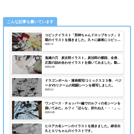
こんな記事も書いています
コピックイラスト「邪神ちゃんドロップキック」２
期のイラストを描きました。久々に線画にコピック
マルチライナー を使いました。動画付き
2020.7.5
鬼滅の刃 炭次郎イラスト。炭治郎の横顔、全身、
正面の詰め合わせイラストを描いてみました。動画
付き
2020.6.28
ドラゴンボール・漫画模写/コミックス２３巻、ベジ
ータVSリクームの戦闘シーンを模写しました。
2020.5.3
ワンピース・チョッパー編でのルフィの名シーンを
描いてみた。ルフィ「ほらな、折れねえ・・・」動
画あり
2020.4.26
ヒロアカ名シーンのイラストを描きました。緑谷出
久とエリちゃんのイラストです。