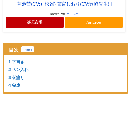
菊池茜(CV:戸松遥) 鷺宮しおり(CV:豊崎愛生) ]
posted with
カエレバ
楽天市場
Amazon
目次
[
hide
]
1 下書き
2 ペン入れ
3 仮塗り
4 完成