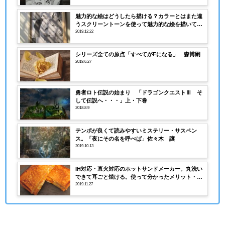
魅力的な絵はどうしたら描ける？カラーとはまた違
うスクリーントーンを使って魅力的な絵を描いてみ
る。
2019.12.22
シリーズ全ての原点「すべてがFになる」 森博嗣
2018.6.27
勇者ロト伝説の始まり 「ドラゴンクエストⅢ そ
して伝説へ・・・」上・下巻
2018.8.9
テンポが良くて読みやすいミステリー・サスペン
ス。「夜にその名を呼べば」佐々木 譲
2019.10.13
IH対応・直火対応のホットサンドメーカー。丸洗い
できて耳ごと焼ける。使って分かったメリット・デ
メリット！
2019.11.27