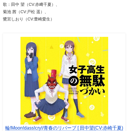
歌：田中 望（CV:赤﨑千夏）、
菊池 茜（CV:戸松 遥）、
鷺宮しおり（CV:豊崎愛生）
輪!Moon!dass!cry!/青春のリバーブ [ 田中望(CV:赤崎千夏)