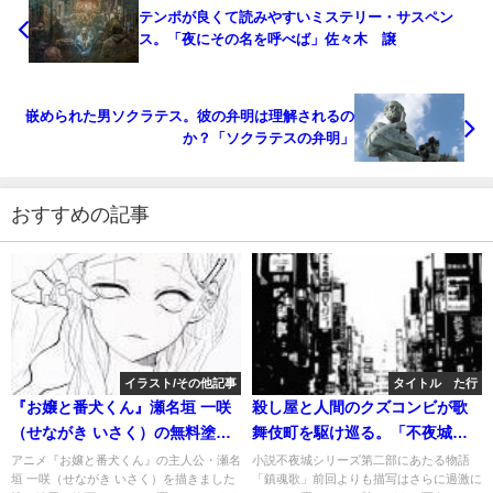
テンポが良くて読みやすいミステリー・サスペン
ス。「夜にその名を呼べば」佐々木 譲
嵌められた男ソクラテス。彼の弁明は理解されるの
か？「ソクラテスの弁明」
おすすめの記事
イラスト/その他記事
タイトル た行
『お嬢と番犬くん』瀬名垣 一咲
殺し屋と人間のクズコンビが歌
（せながき いさく）の無料塗り
舞伎町を駆け巡る。「不夜城」
絵。アイビスペイントやコピッ
第２部～鎮魂歌
アニメ『お嬢と番犬くん』の主人公・瀬名
小説不夜城シリーズ第二部にあたる物語
垣 一咲（せながき いさく）を描きました
「鎮魂歌」前回よりも描写はさらに過激に
ク、色鉛筆で塗り絵できる塗り