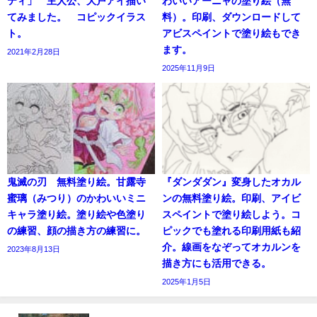
ティ」 主人公、大戸アイ描い
わいいアーニャの塗り絵（無
てみました。 コピックイラス
料）。印刷、ダウンロードして
ト。
アビスペイントで塗り絵もでき
ます。
2021年2月28日
2025年11月9日
鬼滅の刃 無料塗り絵。甘露寺
『ダンダダン』変身したオカル
蜜璃（みつり）のかわいいミニ
ンの無料塗り絵。印刷、アイビ
キャラ塗り絵。塗り絵や色塗り
スペイントで塗り絵しよう。コ
の練習、顔の描き方の練習に。
ピックでも塗れる印刷用紙も紹
介。線画をなぞってオカルンを
2023年8月13日
描き方にも活用できる。
2025年1月5日