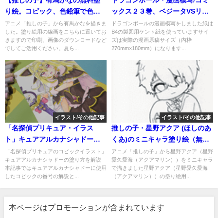
【推しの子】有馬かなの無料塗
ドラゴンボール・漫画模写/コミ
り絵。コピック、色鉛筆で色塗
ックス２３巻、ベジータVSリク
りの練習や線画をなぞって描き
ームの戦闘シーンを模写しまし
アニメ「推しの子」から有馬かなを描きま
ドラゴンボールの漫画模写をしました紙は
した。塗り絵用の線画をこちらに置いてお
B4の製図用ケント紙を使っていますサイ
方の練習用にも活用できる
た。
きますので印刷、画像のダウンロードなど
ズは実際の漫画原稿サイズ（内枠
でしてご活用ください。夏ら...
270mm×180mm）になります...
イラスト/その他記事
イラスト/その他記事
「名探偵プリキュア・イラス
推しの子・星野アクア (ほしのあ
ト」キュアアルカナシャドーの
くあ)のミニキャラ塗り絵（無
塗り方解説。目や髪、服に使用
料）。印刷、ダウンロードして
「名探偵プリキュアのコピックイラスト」
アニメ「推しの子」から星野アクア（星野
キュアアルカナシャドーの塗り方を解説
愛久愛海（アクアマリン））をミニキャラ
したコピックは？
アビスペイントで塗り絵。線画
本記事ではキュアアルカナシャドーに使用
で描きました星野アクア（星野愛久愛海
をなぞって描き方の練習にも。
したコピックの番号の解説と...
（アクアマリン））の塗り絵用...
本ページはプロモーションが含まれています