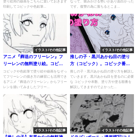
塗り絵用の線画をこちらに置いておきます
なって、畳みかける勢いがあり面白かった
絵用の線画
印刷してコピックや色鉛筆...
です。復讐の為に落ちるとこま...
イラスト/その他記事
イラスト/その他記事
アニメ『葬送のフリーレン』フ
推しの子・黒川あかね目の塗り
リーレンの無料塗り絵。コピッ
方（コピック）。コピック番号
クや色鉛筆で塗り絵や線画をな
（色）、塗り方、順番を解説。
コピックや色鉛筆で塗り絵や線画をなぞっ
推しの子・黒川あかね目の塗り方を解説し
てフリーレンの描き方の練習にも活用でき
ていきます。黒川あかね目を塗るのに必要
ぞってフリーレンの描き方の練
解説動画付き。
るアニメ『葬送のフリーレン』からフリー
な コピックや本数、塗り方や塗る順番を
習にも活用できる
レンを描いてみましたフリー...
解説してきますのでよかった...
イラスト/その他記事
イラスト/その他記事