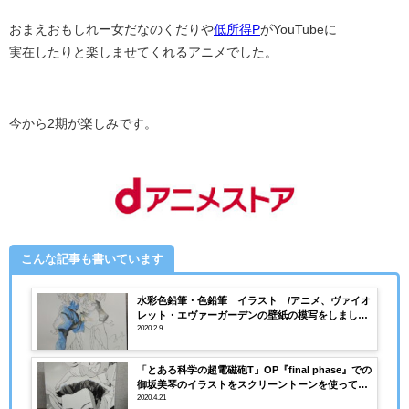
おまえおもしれー女だなのくだりや
低所得P
がYouTubeに
実在したりと楽しませてくれるアニメでした。
今から2期が楽しみです。
こんな記事も書いています
水彩色鉛筆・色鉛筆 イラスト /アニメ、ヴァイオ
レット・エヴァーガーデンの壁紙の模写をしまし
た。
2020.2.9
「とある科学の超電磁砲T」OP『final phase』での
御坂美琴のイラストをスクリーントーンを使って描
きました。
2020.4.21