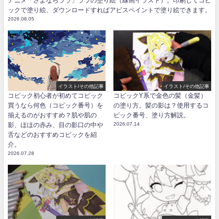
アニメ「さよならララ」ララの塗り絵（線画イラスト）。印刷してコピ
ックで塗り絵、ダウンロードすればアビスペイントで塗り絵できます。
2026.08.05
イラスト/その他記事
イラスト/その他記事
コピック初心者が初めてコピック
コピックY系で金色の髪（金髪）
買うなら何色（コピック番号）を
の塗り方。髪の影は？使用するコ
揃えるのがおすすめ？肌や肌の
ピック番号、塗り方解説。
影、ほほの赤み、目の影口の中や
2026.07.14
舌などのおすすめコピックを紹
介。
2026.07.28