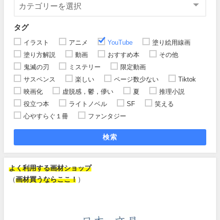
タグ
イラスト
アニメ
YouTube
塗り絵用線画
塗り方解説
動画
おすすめ本
その他
鬼滅の刃
ミステリー
限定動画
サスペンス
楽しい
ページ数少ない
Tiktok
映画化
虚脱感，鬱，儚い
夏
推理小説
役立つ本
ライトノベル
SF
笑える
心やすらぐ１冊
ファンタジー
検索
よく利用する画材ショップ
（
画材買うならここ！
）