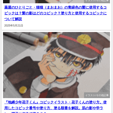
イラスト/その他記事
薬屋のひとりごと・猫猫（まおまお）の青緑色の髪に使用するコ
ピックは？髪の影はどのコピック？塗り方と使用するコピックに
ついて解説
2025年5月21日
イラスト/その他記事
『地縛少年花子くん』コピックイラスト・花子くんの塗り方。使
用したコピック番号や塗り方、塗る順番を解説。肌の影や学ラ