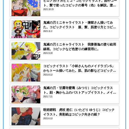
ヒロアカ/トガヒミコ・コピックイラスト。顔やコー
ト、髪で使ったコピックの番号（色）を解説。塗り
絵用の線画あり。
2021.10.15
鬼滅の刃ミニキャライラスト・煉獄さん描いてみ
た。コピックイラスト 服、髪、肌塗り方とコピッ
クカラーリストの画像あり
2021.11.2
鬼滅の刃ミニキャライラスト 我妻善逸の塗り絵用
線画。コピックなど色塗りの練習用に。
2021.9.19
コピックイラスト「小林さんちのメイドラゴンS」
からトール描いてみた。肌、肌の影などコピックの
塗り方、番号解説！
2021.8.12
鬼滅の刃・甘露寺蜜璃（みつり）コピックイラス
ト。顔・胸から上のバストアップイラスト。メイキ
ング動画あり
2021.7.21
呪術廻戦 虎杖 悠仁（いたどり ゆうじ）コピック
イラスト。美彩紙はコピック向きの紙？
2021.6.13