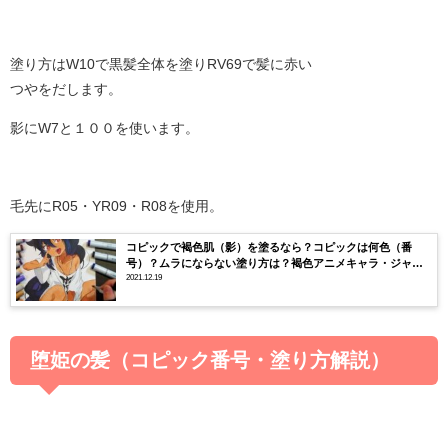
塗り方はW10で黒髪全体を塗りRV69で髪に赤い
つやをだします。
影にW7と１００を使います。
毛先にR05・YR09・R08を使用。
コピックで褐色肌（影）を塗るなら？コピックは何色（番
号）？ムラにならない塗り方は？褐色アニメキャラ・ジャヒ
ー様を描いてみた。
2021.12.19
堕姫の髪（コピック番号・塗り方解説）