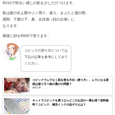
RV10で明るい感じの影を少しだけつけます。
影は髪の生え際やツノ周り、後ろ、まぶたと眉の間、
眉間、下唇の下、鼻、左目側（顔の左側）に
なります。
最後に顔をR000で塗ります。
コピックの塗り方については
下記の記事を参考にしてみて
ください。
コピックでムラなく肌を塗る方法（塗り方）。ムラになる原
因は塗り方？紙の選びの問題？
2022.1.28
ネットでコピックを買うならどこのお店が一番お得？送料無
料？コピック、補充インクの品ぞろえは？