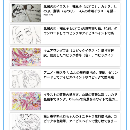
鬼滅の刃イラスト 禰豆子（ねずこ）、カナヲ、し
のぶ、蜜璃 （みつり） 4人の水着イラストを描い
てみました。
2021.6.20
鬼滅の刃・禰豆子 (ねずこ)の無料塗り絵。印刷、ダ
ウンロードしてコピックやアイビスペイントで楽し
く塗り絵してみよう。
キュアワンダフル（コピックイラスト）塗り方解
説。使用したコピック番号（色）。コピックイラス
トに使った紙は？
アニメ・転スラ リムルの無料塗り絵。印刷、ダウン
ロードしてアイビスペイントやコピックで塗り絵し
てみよう。
イラストの背景の描き方。白紙の背景は寂しいので
色鉛筆でリング、Ohuhuで背景をホワイトで星の描
き方。
狼と香辛料ホロちゃんのミニキャラ無料塗り絵。コ
ピックや色鉛筆、アイビスペインで塗り絵できま
す。