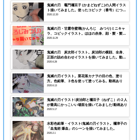
鬼滅の刃 竈門禰豆子 (かまどねずこ)の人間イラス
ト描いてみました。使ったコピック（番号）につい
て解説。
2020.12.20
鬼滅の刃・甘露寺蜜璃(かんろじ みつり)ミニキャ
ラ、コピックイラスト。ほほの赤身、顔・髪・髪の
影のコピック塗り方を解説。動画あり
2020.11.29
鬼滅の刃 炭次郎イラスト。炭治郎の横顔、全身、
正面の詰め合わせイラストを描いてみました。動画
付き
2020.6.28
鬼滅の刃イラスト。栗花落カナヲの目の色、塗り
方。色鉛筆、３色を使って塗ってみる。動画あり
2020.6.13
鬼滅の刃イラスト!炭治郎と禰豆子（ねずこ）の２人
が最高にかっこいい場面を描いてみました!動画あり
2020.5.17
水彩色鉛筆・イラスト/鬼滅の刃イラスト。禰津子の
「血鬼術 爆血」のシーンを描いてみました。
2020.2.1