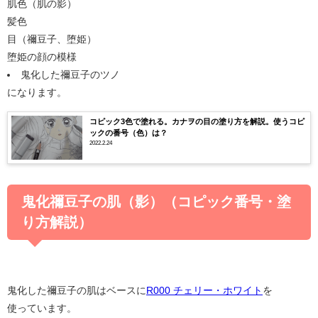
肌色（肌の影）
髪色
目（禰豆子、堕姫）
堕姫の顔の模様
鬼化した禰豆子のツノ
になります。
コピック3色で塗れる。カナヲの目の塗り方を解説。使うコピ
ックの番号（色）は？
2022.2.24
鬼化禰豆子の肌（影）（コピック番号・塗
り方解説）
鬼化した禰豆子の肌はベースに
R000 チェリー・ホワイト
を
使っています。