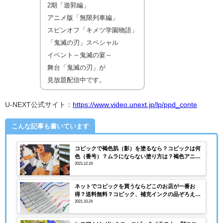
2期「遊郭編」
アニメ版「無限列車編」
スピンオフ「キメツ学園物語」
「鬼滅の刃」スペシャル
イベント～鬼滅の宴～
舞台「鬼滅の刃」が
見放題配信中です。
U-NEXT公式サイト：
https://www.video.unext.jp/lp/ppd_conte
こんな記事も書いています
コピックで褐色肌（影）を塗るなら？コピックは何
色（番号）？ムラにならない塗り方は？褐色アニメ
キャラ・ジャヒー様を描いてみた。
2021.12.19
ネットでコピックを買うならどこのお店が一番お
得？送料無料？コピック、補充インクの品ぞろえ
は？
2021.10.24