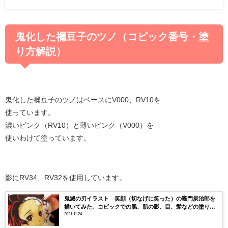
鬼化した禰豆子のツノ（コピック番号・塗
り方解説）
鬼化した禰豆子のツノはベースにV000、RV10を
使っています。
濃いピンク（RV10）と薄いピンク（V000）を
使いわけて塗っています。
影にRV34、RV32を使用しています。
鬼滅の刃イラスト 笑顔（切なげに笑った）の竈門炭治郎を
描いてみた。コピックでの肌、肌の影、目、髪などの塗り方
解説。炭治郎のメッシュは何色？
2021.11.24