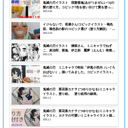
鬼滅の刃イラスト 我妻善逸(あがつまぜんいつ)の
髪の塗り方。コピック7色を使い分けて髪を塗って
みる。
2021.4.30
イジらないで、長瀞さん/コピックイラスト・褐色
肌、褐色肌の影のコピック選び（塗り方解説）・塗
り絵用の線画あり
2021.4.24
鬼滅の刃イラスト 煉獄さん、ミニキャラでねず
こ、炭治郎、善逸、伊之助 魘夢（えんむ）猗窩座
(あかざ)を描いてみました。
2021.2.21
鬼滅の刃 ミニキャラで蛇柱「伊黒小芭内（いぐろ
おばない）」描いてみました。コピックイラスト。
2021.2.13
鬼滅の刃 栗花落カナヲ (つゆりかなを)ミニキャラ
イラスト。塗り絵。 塗り絵用の線画。
2021.1.3
鬼滅の刃 栗花落カナヲ (つゆりかなを)ミニキャラ
イラスト。カナヲの可愛いミニキャライラスト描い
てみた。コピックの塗り方解説付き。
2021.1.1