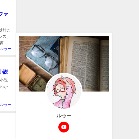
ファ
ンス」
田書店
ルゥー
小説
小説
わか
ルゥー
ルゥー