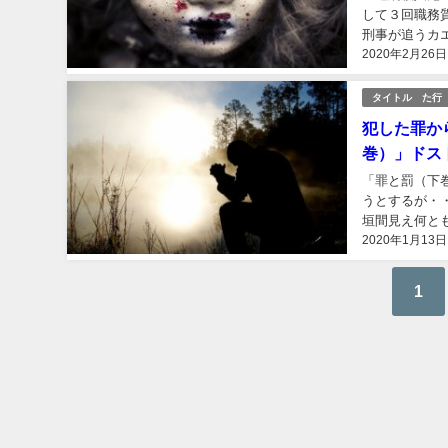
して３回職務
刑事が追うカ
2020年2月26日
ーネクストで独
タイトル た行
犯した罪か
巻）」ドス
「罪と罰（下
うとするが・
垣間見え何と
2020年1月13日
「ごめんなさい
1