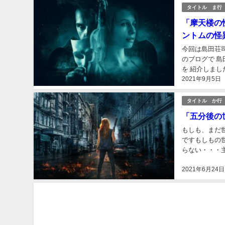
タイトル ま行
「摩天楼の
ントムの怪
今回は島田荘司
のブログで 
を 紹介しました
2021年9月5日
2020年08月20日
タイトル か行
「五分後の
もしも、まだ
ですもしもの
らない・・・
2021年6月24日