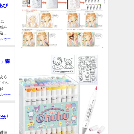
あび
後に
感を
込み
ルゥー
者」森
あら
このシ
伏線
ルゥー
だが
徘徊