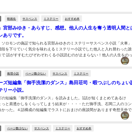
映画化
サスペンス
ミステリー
おすすめ本
」宮部みゆき・あらすじ、感想。他人の人生を奪う透明人間と
レありです。
、ソロモンの偽証で知られる宮部みゆきのミステリーサスペンス小説「火車」
階段を下りていく気分を味わえるミステリー小説でした他人と入れ替わった誰
スで 話がすすむたびぞわぞわくる小説読むのが止まらない！他人の人生をの
いきている彼女は何者か？...
推理小説
ページ数少ない
サスペンス
ミステリー
ーズ短編集「御手洗潔のダンス」島田荘司・暇つぶしのちょい
テリー小説。
ズの短編集「御手洗潔のダンス」を読みました。1話が短くまとめてあるけ
ょっと肩透かしをくらってしまう結末が・・・・ただ御手洗、石岡二人のコン
白かった。４話構成の短編集でラストにおまけの座談間があります奇想天外で
ーに 超常現象的なミステリーで強引な展開もあり・・・...
ページ数少ない
サスペンス
ミステリー
おすすめ本