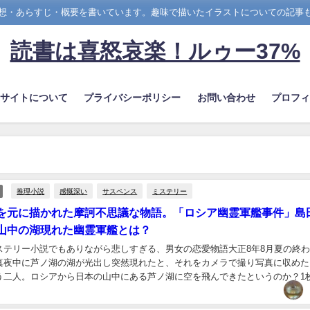
想・あらすじ・概要を書いています。趣味で描いたイラストについての記事
読書は喜怒哀楽！ルゥー37%
のサイトについて
プライバシーポリシー
お問い合わせ
プロフィ
推理小説
感慨深い
サスペンス
ミステリー
を元に描かれた摩訶不思議な物語。「ロシア幽霊軍艦事件」
山中の湖現れた幽霊軍艦とは？
ステリー小説でもありながら悲しすぎる、男女の恋愛物語大正8年8月夏の終
真夜中に芦ノ湖の湖が光出し突然現れたと、それをカメラで撮り写真に収めた
う二人。ロシアから日本の山中にある芦ノ湖に空を飛んできたというのか？1
を呼んだこの事件の結末は如何に...