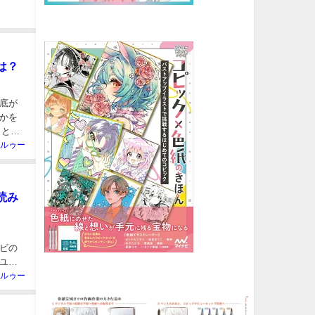
は？
底が
かを
っとり
ルゥー
読み
ビの
ユニ
ルゥー