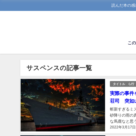
読んだ本の感
こ
サスペンスの記事一覧
タイトル ら行
実際の事件
荘司 突如
斬新すぎるミ
砂降りの雨の
な馬鹿なと思
2022年3月17日
真から大きな謎