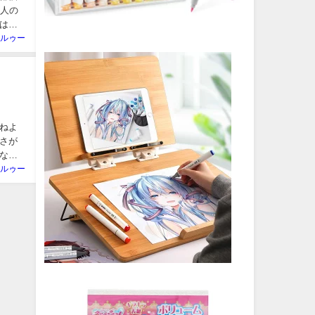
二人の
はユ
ルゥー
ねよ
さが
な・
ルゥー