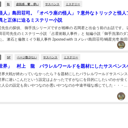
秋
虚脱感，鬱，儚い
サスペンス
ミステリー
怪人」島田荘司。「オペラ座の怪人」？意外なトリックと怪人
異と正体に迫るミステリー小説
先生の探偵、 御手洗シリーズですが相棒の 石岡君と出会う前のお話です。 以前こ
島田荘司先生のミステリー小説 「占星術殺人事件」と 短編小説「御手洗潔のダ
。 漱石と倫敦ミイラ殺人事件 2posted with ヨメレバ島田荘司/嶋星光壱 秋
 ...
SF
ページ数少ない
サスペンス
ミステリー
世界」 村上 龍 パラレルワールドを題材にしたサスペンス
世界大戦が終わっていなかったら？を題材にしたパラレルワールドサスペンス
世界に迷いこんだという設定はよかったですがなにを目的にしたいのかが全く
主人公の設定も良いやつなのか悪いやつなのか中途半端な感じでした・・・...