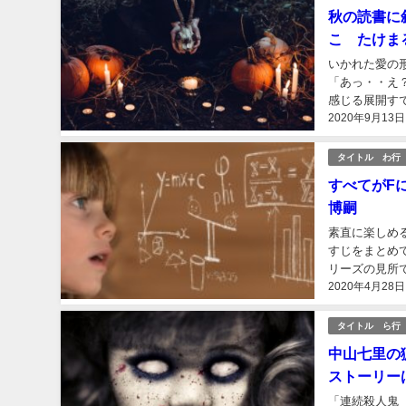
秋の読書に
こ たけま
いかれた愛の
「あっ・・え
感じる展開す
2020年9月13日
させるストーリ
タイトル わ行
すべてがF
博嗣
素直に楽しめ
すじをまとめ
リーズの見所
2020年4月28日
回収になってい
タイトル ら行
中山七里の
ストーリー
「連続殺人鬼