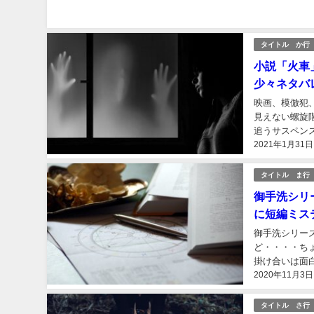
タイトル か行
小説「火車
少々ネタバ
映画、模倣犯
見えない螺旋
追うサスペン
2021年1月31日
その人間として
タイトル ま行
御手洗シリ
に短編ミス
御手洗シリー
ど・・・・ち
掛け合いは面
2020年11月3日
ークなストーリ
タイトル さ行