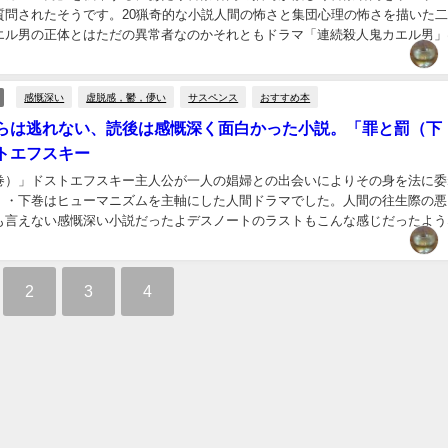
質問されたそうです。20猟奇的な小説人間の怖さと集団心理の怖さを描いた
エル男の正体とはただの異常者なのかそれともドラマ「連続殺人鬼カエル男」
占配信しております...
感慨深い
虚脱感，鬱，儚い
サスペンス
おすすめ本
らは逃れない、読後は感慨深く面白かった小説。「罪と罰（下
トエフスキー
巻）」ドストエフスキー主人公が一人の娼婦との出会いによりその身を法に委
・・下巻はヒューマニズムを主軸にした人間ドラマでした。人間の往生際の悪
も言えない感慨深い小説だったよデスノートのラストもこんな感じだったよう
」と素直に言えない人間が これほど惨めにみえると...
2
3
4