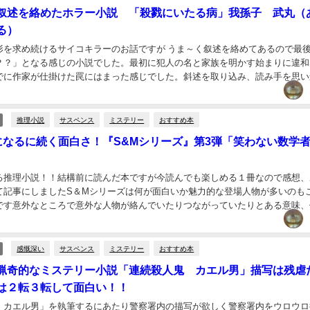
叙述を絡めたホラー小説 「殺戮にいたる病」我孫子 武丸（
る）
形を求め続けるサイコキラーのお話ですが うま～く叙述を絡めてあるので最
？？」となる感じの小説でした。最初に犯人の名と家族を明かす始まりに違和
でに作家が仕掛けた罠にはまった感じでした。斜述を取り込み、読み手を思い
ー展開...
推理小説
サスペンス
ミステリー
おすすめ本
になるに続く面白さ！『S&Mシリーズ』第3弾「笑わない数学
る推理小説！！結構前に読んだ本ですが今読んでも楽しめる１冊なので感想、
て記事にしましたS＆Mシリーズは何が面白いか魅力的な登場人物が多いのも
です意外なところで意外な人物が絡んでいたりつながっていたりとある意味、
たりもします噛めば噛むほど味があるシリーズです...
感慨深い
サスペンス
ミステリー
おすすめ本
猟奇的なミステリー小説「連続殺人鬼 カエル男」描写は残虐
は２転３転して面白い！！
 カエル男」を執筆するにあたり警察署内の描写が欲しく警察署内をウロウロ