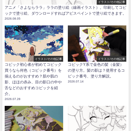
イラスト/その他記事
アニメ「さよならララ」ララの塗り絵（線画イラスト）。印刷してコピ
ックで塗り絵、ダウンロードすればアビスペイントで塗り絵できます。
2026.08.05
イラスト/その他記事
イラスト/その他記事
コピック初心者が初めてコピック
コピックY系で金色の髪（金髪）
買うなら何色（コピック番号）を
の塗り方。髪の影は？使用するコ
揃えるのがおすすめ？肌や肌の
ピック番号、塗り方解説。
影、ほほの赤み、目の影口の中や
2026.07.14
舌などのおすすめコピックを紹
介。
2026.07.28