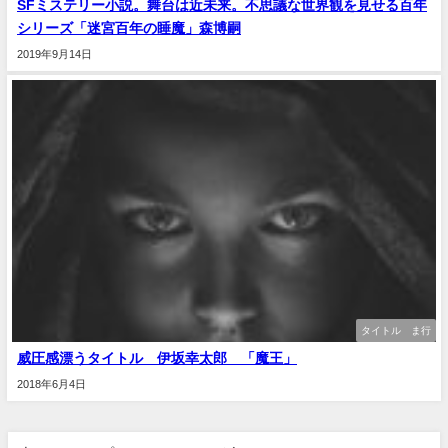
SFミステリー小説。舞台は近未来。不思議な世界観を見せる百年
シリーズ「迷宮百年の睡魔」森博嗣
2019年9月14日
タイトル ま行
威圧感漂うタイトル 伊坂幸太郎 「魔王」
2018年6月4日