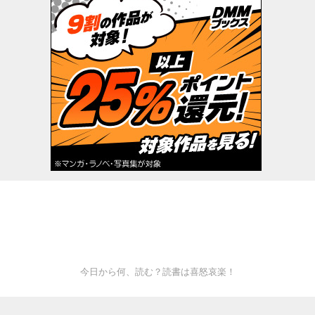
今日から何、読む？読書は喜怒哀楽！