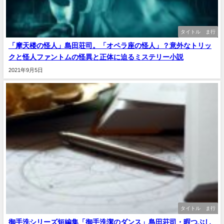
タイトル ま行
「摩天楼の怪人」島田荘司。「オペラ座の怪人」？意外なトリッ
クと怪人ファントムの怪異と正体に迫るミステリー小説
2021年9月5日
タイトル ま行
御手洗シリーズ短編集「御手洗潔のダンス」島田荘司・暇つぶし