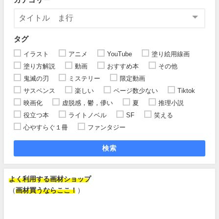
タグ
イラスト
アニメ
YouTube
塗り絵用線画
塗り方解説
動画
おすすめ本
その他
鬼滅の刃
ミステリー
限定動画
サスペンス
楽しい
ページ数少ない
Tiktok
映画化
虚脱感，鬱，儚い
夏
推理小説
役立つ本
ライトノベル
SF
笑える
心やすらぐ１冊
ファンタジー
検索
よく利用する画材ショップ
（
画材買うならここ！
）