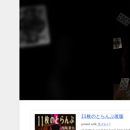
11枚のとらんぷ改版
posted with
ヨメレバ