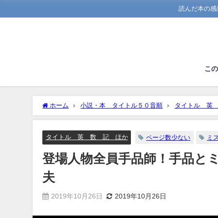
読んだ本の感
こ
ホーム
小説・本 タイトル５０音順
タイトル 英
泡坂妻夫
タイトル 英 数 記 ほか
ページ数少ない
ミ
登場人物全員手品師！手品と
夫
2019年10月26日
2019年10月26日