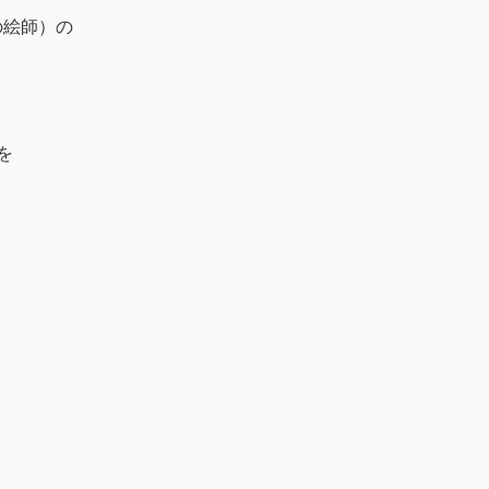
の絵師）の
を