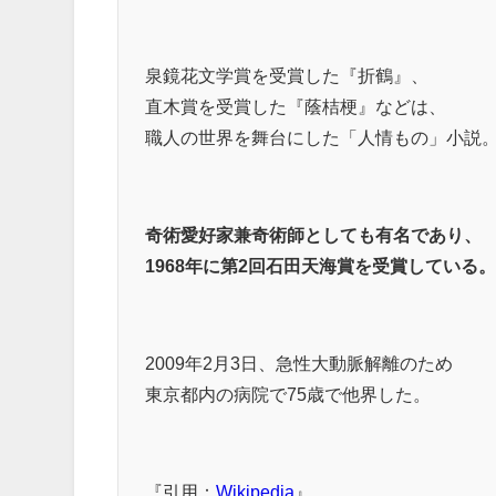
泉鏡花文学賞を受賞した『折鶴』、
直木賞を受賞した『蔭桔梗』などは、
職人の世界を舞台にした「人情もの」小説
奇術愛好家兼奇術師としても有名であり、
1968年に第2回石田天海賞を受賞している
2009年2月3日、急性大動脈解離のため
東京都内の病院で75歳で他界した。
『引用：
Wikipedia
』