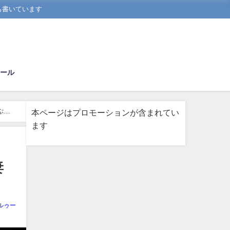
も書いています
ール
ぷ」
本ページはプロモーションが含まれてい
ます
妻
ルゥー