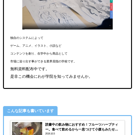
独自のシステムによって
ゲーム、アニメ、イラスト、小説など
コンテンツを創り、在学中から商品として
市場に送り出す事ができる業界屈指の学校です。
無料資料配布中です。
是非この機会にわが学院を知ってみませんか。
こんな記事も書いています
読書中の飲み物におすすめ！フルーツハーブティ
ー。食べて飲めるから一息つけて小腹もみたせ
る。。。
2019.10.5