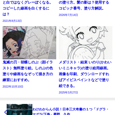
と白ではなくグレーぽくなる。
の塗り方。髪の影は？使用する
コピーした線画を白くするに
コピック番号、塗り方解説。
は？
2026年7月14日
2021年8月13日
鬼滅の刃・胡蝶しのぶ（顔イラ
メダリスト・結束 いのり(かわい
スト）無料塗り絵。しのぶの色
いミニキャラ)の塗り絵用線画。
塗りや線画をなぞって描き方の
画像を印刷、ダウンロードすれ
練習におすすめ。
ばアイビスペイントなどで塗り
絵できる。
2022年10月10日
2025年3月27日
わけわからん小説！日本三大奇書の１つ「ドグラ・
マグラ/下巻」夢野 久作