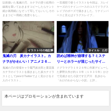
り絵。 塗り絵用の線画。
インバースのコスで描きまし
以前描いた鬼滅の刃、カナヲの塗り絵用の
一言感想で使うイラストを今回は、スレイ
線画を置いておきますコピーしたらケント
ヤーズのリナインバースのコスでドラグス
た。おまけでリナインバースも
紙か画用紙になぞって写してもいいしその
レイブのポーズで描きました。リナインバ
描きました。
ままコピー用紙に色塗りをし...
ースと言えばドラグスレイブ...
イラスト/その他記事
タイトル た行
鬼滅の刃 炭カナイラスト。カ
読めば精神が崩壊する？ミステ
ナヲがかわいい！アニメ２６
リーとホラーが混じったサイコ
話、炭治郎とカナヲのコインの
小説。日本三大奇書の１つ「ド
鬼滅の刃の登場キャラ竈門炭次郎と栗花落
ドグラマグラ１９２６年に作家デビューし
カナヲのイラストを描きました炭カナイラ
た夢野久作が約１０年（１９３５年）かけ
ワンシーンを描いてみました。
グラ・マグラ 上巻」 夢野
ストとしてpixivやTwitterでよく見かける２
て完成させた小説です江戸川 乱歩から
動画あり。
久作
人のイラスト...
「わけのわからない小説」と評...
本ページはプロモーションが含まれています