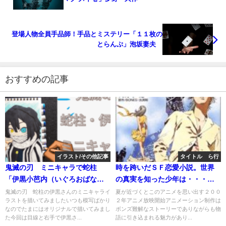
登場人物全員手品師！手品とミステリー「１１枚の
とらんぷ」泡坂妻夫
おすすめの記事
イラスト/その他記事
タイトル ら行
鬼滅の刃 ミニキャラで蛇柱
時を跨いだＳＦ恋愛小説。世界
「伊黒小芭内（いぐろおばな
の真実を知った少年は・・・小
い）」描いてみました。コピッ
説「ラーゼフォン」第１巻
鬼滅の刃 蛇柱の伊黒さんのミニキャライ
夏が近づくとこのアニメを思い出す２００
ラストを描いてみましたいつも模写ばかり
２年アニメ放映開始アニメーション制作は
クイラスト。
なのでたまにはオリジナルで描いてみまし
ボンズ難解なストーリーでありながらも物
た今回は目線と右手で伊黒さ...
語に引き込まれる魅力があり...