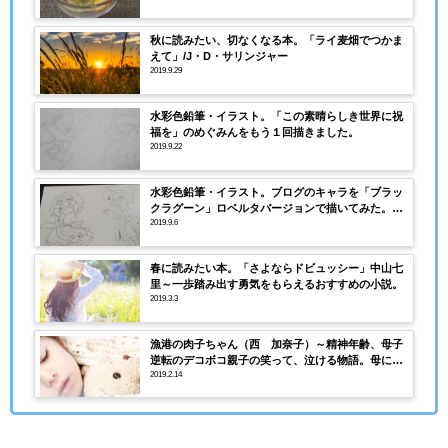
秋に読みたい、切なくなる本。「ライ麦畑でつかま
えて」/J・D・サリンジャー
2019.9.29
水彩色鉛筆・イラスト。「この素晴らしき世界に祝
福を」のめぐみんをもう１回描きました。
2019.9.22
水彩色鉛筆・イラスト。ブログのキャラを「ブラッ
クラグーン」ロベルタバージョンで描いてみた。～
BLACK LAGOON /Roberta
2019.9.6
春に読みたい本。「さよならドビュッシー」中山七
里～一歩踏み出す勇気をもらえるおすすめの小説。
2019.3.3
漁港の肉子ちゃん（西 加奈子）～精神年齢、母子
逆転のデコボコ親子の笑って、泣ける物語。母に対
する冷静な突込みが堪らない。
2019.2.14