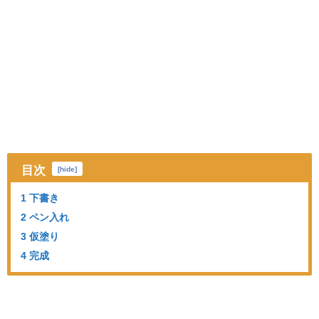
目次
[
hide
]
1 下書き
2 ペン入れ
3 仮塗り
4 完成