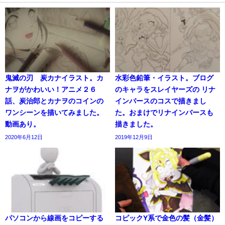
鬼滅の刃 炭カナイラスト。カ
水彩色鉛筆・イラスト。ブログ
ナヲがかわいい！アニメ２６
のキャラをスレイヤーズの リナ
話、炭治郎とカナヲのコインの
インバースのコスで描きまし
ワンシーンを描いてみました。
た。おまけでリナインバースも
動画あり。
描きました。
2020年6月12日
2019年12月9日
パソコンから線画をコピーする
コピックY系で金色の髪（金髪）