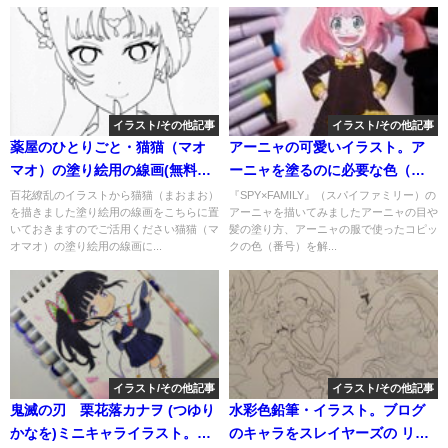
イラスト/その他記事
イラスト/その他記事
薬屋のひとりごと・猫猫（マオ
アーニャの可愛いイラスト。ア
マオ）の塗り絵用の線画(無料塗
ーニャを塗るのに必要な色（コ
り絵)。印刷、ダウンロードすれ
ピック）は？アーニャの服の
百花繚乱のイラストから猫猫（まおまお）
『SPY×FAMILY』（スパイファミリー）の
を描きました塗り絵用の線画をこちらに置
アーニャを描いてみましたアーニャの目や
ばアイビスペイントで塗り絵可
色、金色（部分）の袖は？ほほ
いておきますのでご活用ください猫猫（マ
髪の塗り方、アーニャの服で使ったコピッ
能。線画をなぞって描き方の練
の赤みは？
オマオ）の塗り絵用の線画に...
クの色（番号）を解...
習にも
イラスト/その他記事
イラスト/その他記事
鬼滅の刃 栗花落カナヲ (つゆり
水彩色鉛筆・イラスト。ブログ
かなを)ミニキャライラスト。塗
のキャラをスレイヤーズの リナ