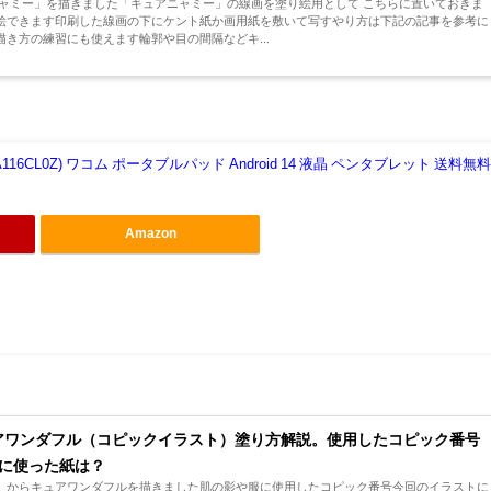
ニャミー」を描きました「キュアニャミー」の線画を塗り絵用として こちらに置いておきま
絵できます印刷した線画の下にケント紙か画用紙を敷いて写すやり方は下記の記事を参考に
き方の練習にも使えます輪郭や目の間隔などキ...
(DTHA116CL0Z) ワコム ポータブルパッド Android 14 液晶 ペンタブレット 送料無
Amazon
アワンダフル（コピックイラスト）塗り方解説。使用したコピック番号
に使った紙は？
』からキュアワンダフルを描きました肌の影や服に使用したコピック番号今回のイラストに