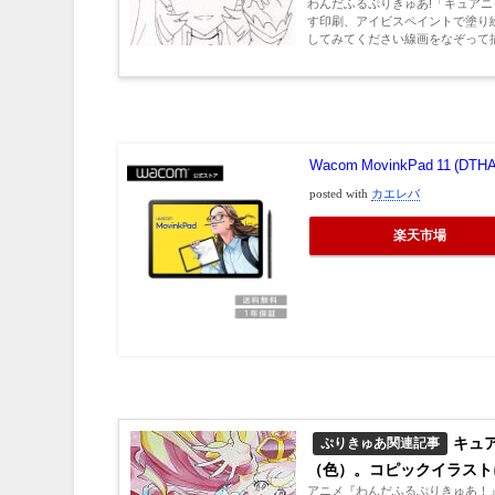
わんだふるぷりきゅあ!「キュア
す印刷、アイビスペイントで塗り
してみてください線画をなぞって描
Wacom MovinkPad 11 
posted with
カエレバ
楽天市場
キュ
ぷりきゅあ関連記事
（色）。コピックイラスト
アニメ『わんだふるぷりきゅあ！