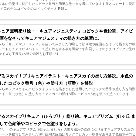
フルの色塗りに使用したコピック番号と簡単な塗り方を書いていきます服とスカートに使用
口の中はコピックのコピックチャオ R59 ...
キュア無料塗り絵・「キュアマジェスティ」コピックや色鉛筆、アイビ
画をなぞってキュアマジェスティの描き方の練習に。
から「キュアマジェスティ」を描いてみました印刷して塗り絵や線画をなぞって描き方の練
ロードしてアイビスペイントで塗り絵をする事も可能です印刷してそのままコピックで塗れ
イズも丁度良いA5で値段もお手頃です...
がるスカイ！プリキュアイラスト・キュアスカイの塗り方解説。水色の
したコピック番号（色）や塗り方（順番）を解説
からキュアスカイのコピックイラストを描きました使用したコピックの番号や塗り方を簡潔
イ・髪（水色）の塗り方キュアスカイの髪はB系のコピック5色を使って塗っています...
がるスカイプリキュア（ひろプリ ）塗り絵。キュアプリズム（虹ヶ丘 ま
して色鉛筆やコピックで色塗りをしよう。
プリ ）のキュアプリズム（虹ヶ丘 ましろ）の塗り絵用の線画になりますキュアプリズムの
シーンを模写してみました塗り絵用の線画はモノクロとカラー線画があります色鉛筆やコピ