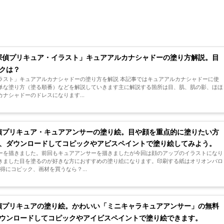
探偵プリキュア・イラスト」キュアアルカナシャドーの塗り方解説。目
クは？
ラスト」キュアアルカナシャドーの塗り方を解説 本記事ではキュアアルカナシャドーに使
単な塗り方（塗る順番）などを解説していきます主に解説する箇所は目、肌、肌の影、ほほ
ナシャドーのドレスになります...
偵プリキュア・キュアアンサーの塗り絵。目や顔を重点的に塗りたい方
、ダウンロードしてコピックやアビスペイントで塗り絵してみよう。
ーを描きました。前回もキュアアンサーを描きましたが今回は顔のアップのイラストになり
きました目を塗るのが好きな方におすすめの塗り絵になります。印刷する紙はオリオンバロ
お得にコピック、画材を買うなら？...
偵プリキュアの塗り絵。かわいい「ミニキャラキュアアンサー」の無料
ウンロードしてコピックやアイビスペイントで塗り絵できます。