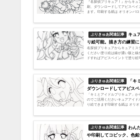
『名探偵プリキュア！』からキュ
刷、ダウンロードしてアビスペイ
ます。印刷する紙は オリオンバロンケ
キュ
ぷりきゅあ関連記事
り絵可能。描き方の練習に
名探偵プリキュアからキュアミス
ください塗り絵は線が濃い版と線
ドすればアビスペイントで塗り絵可能
「キ
ぷりきゅあ関連記事
ダウンロードしてアビスペ
「キミとアイドルプリキュア」か
のでご活用くださいキュアアイド
り絵できます印刷する紙は オリオン
わん
ぷりきゅあ関連記事
や印刷してコピック、色鉛