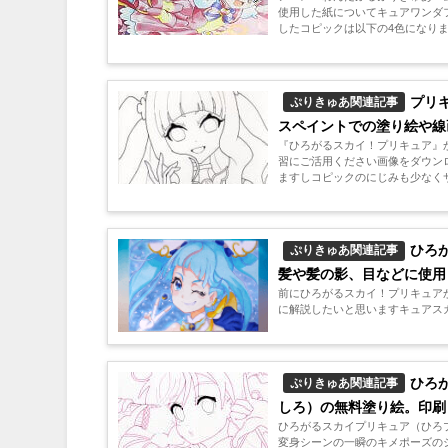
使用した紙についてキュアワンダ
したコピックは以下の4色になります
プリ
ぷりきゅあ関連記事
スペイントでの塗り絵や線
『ひろがるスカイ！プリキュア』
習にご活用ください画像をダウン
ますしコピックのにじみも少なくサ
ひろ
ぷりきゅあ関連記事
髪や髪の影、目などに使用
前にひろがるスカイ！プリキュア
に解説したいと思いますキュアスカ
ひろ
ぷりきゅあ関連記事
しろ）の無料塗り絵。印刷
ひろがるスカイプリキュア（ひろ
変身シーンの一瞬のキメポーズの