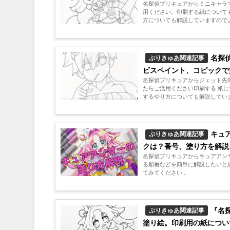
名探偵プリキュアからミニキャラ
用ください。印刷する紙について
方についても解説していますのでよ
名探
ぷりきゅあ関連記事
ビスペイント、コピックで
名探偵プリキュアからジェット先
たらご活用ください印刷する 紙
するやり方についても解説していま
キュ
ぷりきゅあ関連記事
クは？番号、塗り方を解説
名探偵プリキュアからキュアアン
る順番などを簡単に解説したいと
てみてください...
『名
ぷりきゅあ関連記事
塗り絵。印刷用の紙につい