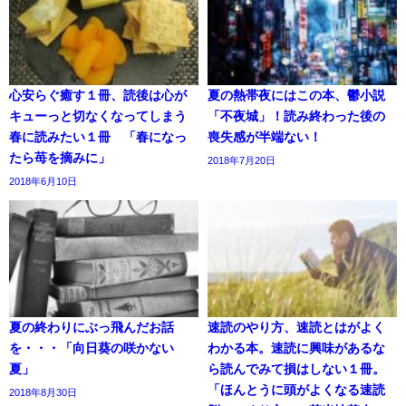
心安らぐ癒す１冊、読後は心が
夏の熱帯夜にはこの本、鬱小説
キューっと切なくなってしまう
「不夜城」！読み終わった後の
春に読みたい１冊 「春になっ
喪失感が半端ない！
たら苺を摘みに」
2018年7月20日
2018年6月10日
夏の終わりにぶっ飛んだお話
速読のやり方、速読とはがよく
を・・・「向日葵の咲かない
わかる本。速読に興味があるな
夏」
ら読んでみて損はしない１冊。
「ほんとうに頭がよくなる速読
2018年8月30日