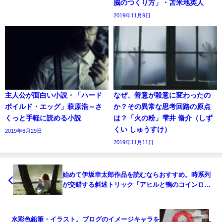
脳のつくり方」・苫米地英人
2019年11月9日
主人公が面白い小説・「ハード
なぜ、善意が殺意に変わったの
ボイルド・エッグ」萩原浩～さ
か？その異常な思考回路の原点
くっと手軽に読める小説
は？「火の粉」雫井 脩介（しず
くい しゅうすけ）
2019年6月29日
2019年11月11日
始めて伊坂幸太郎作品を読むならおすすめ。時系列
が交錯する斜述トリック「アヒルと鴨のコインロッ
カー」 伊坂幸太郎
水彩色鉛筆・イラスト。ブログのイメージキャラを