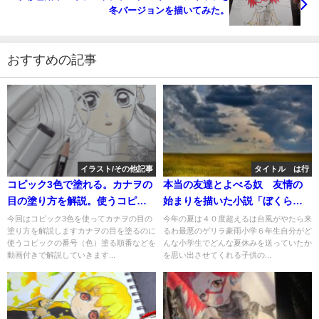
冬バージョンを描いてみた。
おすすめの記事
イラスト/その他記事
タイトル は行
コピック3色で塗れる。カナヲの
本当の友達とよべる奴 友情の
目の塗り方を解説。使うコピッ
始まりを描いた小説「ぼくらの
クの番号（色）は？
サイテーの夏」
今回はコピック3色を使ってカナヲの目の
今年の夏は４０度超えるは台風がやたら来
塗り方を解説しますカナヲの目を塗るのに
るわ最悪のゲリラ豪雨小学６年生自分がど
使うコピックの番号（色）塗る順番などを
んな小学生でどんな夏休みを送っていたか
動画付きで解説していきます...
を思い出させてくれる子供の...