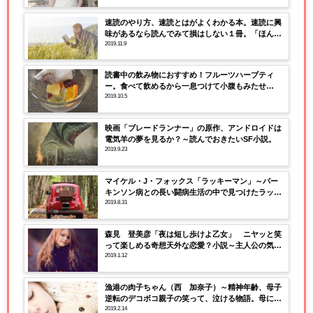
速読のやり方、速読とはがよくわかる本。速読に興
味があるなら読んでみて損はしない１冊。「ほんと
うに頭がよくなる速読脳のつくり方」・苫米地英人
2019.11.9
読書中の飲み物におすすめ！フルーツハーブティ
ー。食べて飲めるから一息つけて小腹もみたせ
る。。。
2019.10.5
映画「ブレードランナー」の原作、アンドロイドは
電気羊の夢を見るか？～読んでおきたいSF小説。
2019.9.23
マイケル・J・フォックス「ラッキーマン」～パー
キンソン病との長い闘病生活の中で見つけたラッキ
ーとは？
2019.8.31
森見 登美彦「夜は短し歩けよ乙女」 ニヤッと笑
って楽しめる奇想天外な恋愛？小説～主人公の気持
ちは彼女に届くのか・・・それとも・・
2019.1.12
漁港の肉子ちゃん（西 加奈子）～精神年齢、母子
逆転のデコボコ親子の笑って、泣ける物語。母に対
する冷静な突込みが堪らない。
2019.2.14