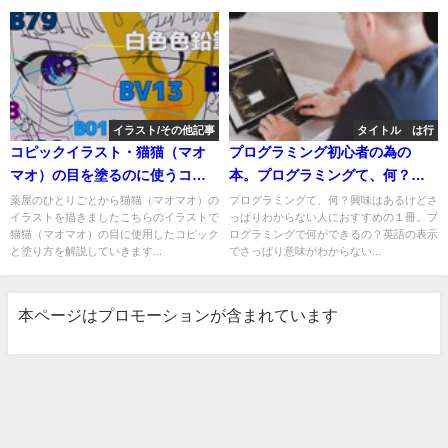
イラスト/その他記事
タイトル は行
コピックイラスト・猫猫（マオ
プログラミング初心者の為の
マオ）の目を塗るのに使うコピ
本。プログラミングて、何？興
ックはどれ？必要なコピック番
味はあるけどさっぱりわからな
薬屋のひとりごとから猫猫（マオマオ）の
プログラミングて、何？興味はあるけどさ
イラストを描きましたこちらのイラストで
っぱりわからない人におすすめの１冊。プ
号、塗り方と塗る順番を解説し
い人におすすめの１冊。
猫猫（マオマオ）の目に使用したコピック
ログラミングで何ができるの？英語の表示
ます。
と塗り方を解説していきます...
でさっぱり意味がわからない...
本ページはプロモーションが含まれています