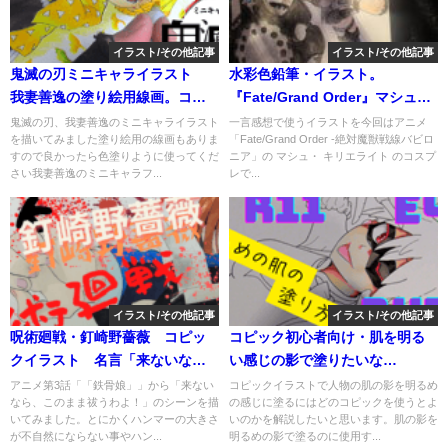
イラスト/その他記事
イラスト/その他記事
鬼滅の刃ミニキャライラスト
水彩色鉛筆・イラスト。
我妻善逸の塗り絵用線画。コピ
『Fate/Grand Order』マシュの
ックなど色塗りの練習用に。
コスで描いてみました。
鬼滅の刃、我妻善逸のミニキャライラスト
一言感想で使うイラストを今回はアニメ
を描いてみました塗り絵用の線画もありま
「Fate/Grand Order -絶対魔獣戦線バビロ
すので良かったら色塗りように使ってくだ
ニア」の マシュ・ キリエライト のコスプ
さい我妻善逸のミニキャラフ...
レで...
イラスト/その他記事
イラスト/その他記事
呪術廻戦・釘崎野薔薇 コピッ
コピック初心者向け・肌を明る
クイラスト 名言「来ないな
い感じの影で塗りたいな
ら、このまま祓うわよ！」
ら・・・どのコピック？コピッ
アニメ第3話「「鉄骨娘」」から「来ない
コピックイラストで人物の肌の影を明るめ
なら、このまま祓うわよ！」のシーンを描
の感じに塗るにはどのコピックを使うとよ
ク番号、塗り方、塗る順番を解
いてみました。とにかくハンマーの大きさ
いのかを解説したいと思います。肌の影を
説。
が不自然にならない事やハン...
明るめの影で塗るのに使用す...