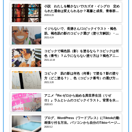
小説 わたしを離さないで/カズオ・イシグロ 定め
られた運命は変えられるか？葛藤と成長、青春群像
劇。
2020.6.15
イジらないで、長瀞さん/コピックイラスト・褐色
肌、褐色肌の影のコピック選び（塗り方解説）・塗
り絵用の線画あり
2021.4.24
コピックで褐色肌（影）を塗るなら？コピックは何
色（番号）？ムラにならない塗り方は？褐色アニメ
キャラ・ジャヒー様を描いてみた。
2021.12.19
コピック 肌の影は何色（何番）で塗る？影の塗り
方（どこ塗る？）、色（コピック番号）の選び方
は？
2021.3.20
アニメ『Re:ゼロから始める異世界生活（リゼ
ロ）』ラムとレムのコピックイラスト。背景を水彩
絵具で。動画あり
2020.9.5
ブログ、WordPress（ワードプレス）にTiktokの動
画張り付る方法。パソコンから自分のTiktoページに
行く。
2020.5.2