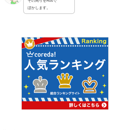
その周りをR00で
ぼかします。