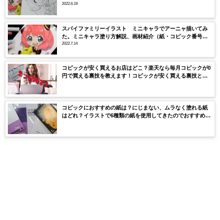
2022.6.19
スパイファミリーイラスト ミニキャラでアーニャ描いてみ
た。ミニキャラ塗り方解説、画材紹介（紙・コピック番号・
色）
2022.7.14
コピックが安く買えるお店はどこ？楽天なら毎月コピックが0
円で買える裏技を教えます！コピックが安く買える裏技と
は？
コピックにおすすめの紙は？にじまない、ムラなく塗れる紙
はどれ？イラストで6種類の紙を使用してきたのでおすすめの
紙を紹介、解説していきます。