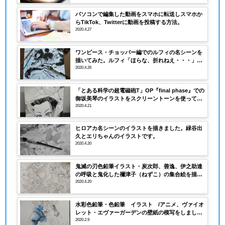
パソコンで編集した動画をスマホに転送しスマホか
らTikTok、Twitterに動画を投稿する方法。
2020.4.27
ワンピース・チョッパー編でのルフィの名シーンを
描いてみた。ルフィ「ほらな、折れねえ・・・」動
画あり
2020.4.26
「とある科学の超電磁砲T」OP『final phase』での
御坂美琴のイラストをスクリーントーンを使って描
きました。
2020.4.21
ヒロアカ名シーンのイラストを描きました。緑谷出
久とエリちゃんのイラストです。
2020.4.20
鬼滅の刃色鉛筆イラスト・炭次郎、善逸、伊之助達
の呼吸と鬼化した禰津子（ねずこ）の集合絵を描き
ました。
2020.4.20
水彩色鉛筆・色鉛筆 イラスト /アニメ、ヴァイオ
レット・エヴァーガーデンの壁紙の模写をしまし
た。
2020.2.9