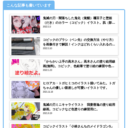
こんな記事も書いています
鬼滅の刃・闇落ちした鬼化（覚醒）禰豆子と堕姫
（だき）のカラー（コピック）イラスト。肌（影）
や髪の色など塗り方、使ったコピック番号を解説
2022.3.3
コピックのブラシ（ペン先）の交換方法（やり方）
を画像付きで解説！インクはどれくらい入れるの？
必要な道具は？
2022.3.10
「からかい上手の高木さん」高木さんの塗り絵用線
画(無料)。コピック、色鉛筆で塗り絵の練習や色塗
り用に。
2022.1.23
ヒロアカ・トガヒミコのイラスト描いてみた。トガ
ちゃんの優しい眼差しが可愛いイラストです。
2021.11.18
鬼滅の刃ミニキャライラスト 我妻善逸の塗り絵用
線画。コピックなど色塗りの練習用に。
2021.9.19
コピックイラスト「小林さんちのメイドラゴンS」