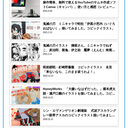
操作簡単、無料で使えるYouTubeのサムネ作成ソフ
トCanva（キャンバ）。使い方と感想（レビュー評
価）。
2021.6.28
鬼滅の刃 ミニキャラで蛇柱「伊黒小芭内（いぐろ
おばない）」描いてみました。コピックイラスト。
2021.2.13
鬼滅の刃イラスト 煉獄さん、ミニキャラでねず
こ、炭治郎、善逸、伊之助 魘夢（えんむ）猗窩座
(あかざ)を描いてみました。
2021.2.21
呪術廻戦・釘崎野薔薇 コピックイラスト 名言
「来ないなら、このまま祓うわよ！」
2020.12.12
HoneyWorks 「大嫌いなはずだった。」榎本虎太
朗・瀬戸口雛のイラストを描いてみました。コピッ
クで肌、髪の塗り方解説。動画あり
2020.11.21
シン・エヴァンゲリオン劇場版 式波アスカラング
レー眼帯アスカのコピックイラスト描いてみまし
た。
2020.11.13