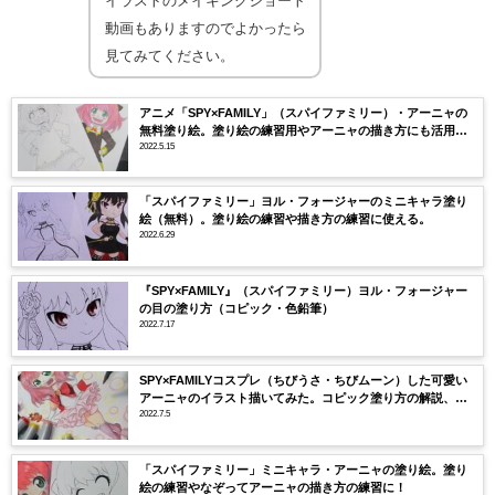
イラストのメイキングショート
動画もありますのでよかったら
見てみてください。
アニメ「SPY×FAMILY」（スパイファミリー）・アーニャの
無料塗り絵。塗り絵の練習用やアーニャの描き方にも活用で
きる！
2022.5.15
「スパイファミリー」ヨル・フォージャーのミニキャラ塗り
絵（無料）。塗り絵の練習や描き方の練習に使える。
2022.6.29
『SPY×FAMILY』（スパイファミリー）ヨル・フォージャー
の目の塗り方（コピック・色鉛筆）
2022.7.17
SPY×FAMILYコスプレ（ちびうさ・ちびムーン）した可愛い
アーニャのイラスト描いてみた。コピック塗り方の解説、紙
や使用したコピック紹介
2022.7.5
「スパイファミリー」ミニキャラ・アーニャの塗り絵。塗り
絵の練習やなぞってアーニャの描き方の練習に！