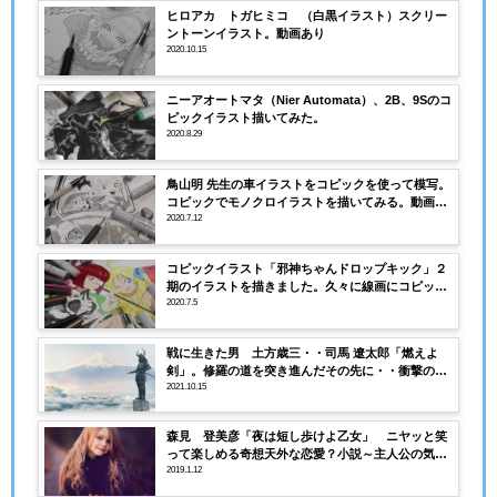
ヒロアカ トガヒミコ （白黒イラスト）スクリー
ントーンイラスト。動画あり
2020.10.15
ニーアオートマタ（Nier Automata）、2B、9Sのコ
ピックイラスト描いてみた。
2020.8.29
鳥山明 先生の車イラストをコピックを使って模写。
コピックでモノクロイラストを描いてみる。動画あ
り
2020.7.12
コピックイラスト「邪神ちゃんドロップキック」２
期のイラストを描きました。久々に線画にコピック
マルチライナー を使いました。動画付き
2020.7.5
戦に生きた男 土方歳三・・司馬 遼太郎「燃えよ
剣」。修羅の道を突き進んだその先に・・衝撃のラ
ストが忘れられない
2021.10.15
森見 登美彦「夜は短し歩けよ乙女」 ニヤッと笑
って楽しめる奇想天外な恋愛？小説～主人公の気持
ちは彼女に届くのか・・・それとも・・
2019.1.12