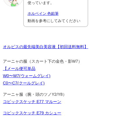
使っています。
ホルベイン 色鉛筆
動画を参考にしてみてください
オルビスの最先端美白美容液【初回送料無料】
アーニャの服（スカート下の金色・影W7）
【メール便可単品
W0〜W7(ウォームグレイ)
C0〜C7(クールグレイ)
アーニャ服（腕・頭のツノY2/Y8）
コピックスケッチ E77 マルーン
コピックスケッチ E79 カシュー