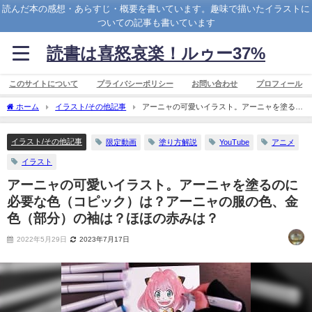
読んだ本の感想・あらすじ・概要を書いています。趣味で描いたイラストに
ついての記事も書いています
読書は喜怒哀楽！ルゥー37%
このサイトについて
プライバシーポリシー
お問い合わせ
プロフィール
ホーム
イラスト/その他記事
アーニャの可愛いイラスト。アーニャを塗るの
に必要な色（コピック）は？アーニャの服の色、金色（部分）の袖は？ほほの赤み
は？
イラスト/その他記事
限定動画
塗り方解説
YouTube
アニメ
イラスト
アーニャの可愛いイラスト。アーニャを塗るのに
必要な色（コピック）は？アーニャの服の色、金
色（部分）の袖は？ほほの赤みは？
2022年5月29日
2023年7月17日