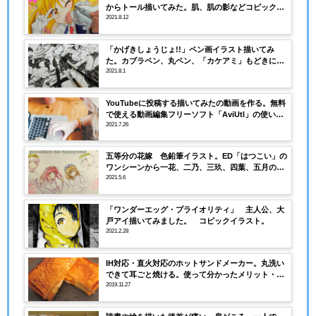
からトール描いてみた。肌、肌の影などコピックの
塗り方、番号解説！
2021.8.12
「かげきしょうじょ!!」ペン画イラスト描いてみ
た。カブラペン、丸ペン、「カケアミ」もどきにつ
いて解説。
2021.8.1
YouTubeに投稿する描いてみたの動画を作る。無料
で使える動画編集フリーソフト「AviUtl」の使いか
た。インストールのやり方。
2021.7.26
五等分の花嫁 色鉛筆イラスト。ED「はつこい」の
ワンシーンから一花、二乃、三玖、四葉、五月の集
合絵を描いてみました。使っている色鉛筆と紙選び
2021.5.6
について。
「ワンダーエッグ・プライオリティ」 主人公、大
戸アイ描いてみました。 コピックイラスト。
2021.2.28
IH対応・直火対応のホットサンドメーカー。丸洗い
できて耳ごと焼ける。使って分かったメリット・デ
メリット！
2019.11.27