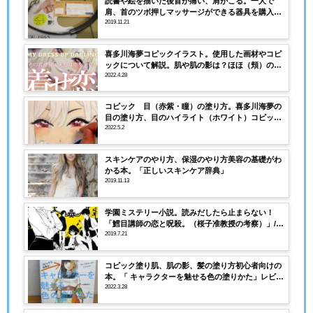
読書や絵を描いた後首が痛い、肩がこる。一人で
肩、首のツボ押しマッサージができる器具を購入し
てみました。
2019.11.21
喜多川海夢コピックイラスト。使用した画材やコピ
ックについて解説。肌や肌の影は？ほほ（頬）の赤
みは？塗り方解説。
2022.4.28
コピック 目（赤紫・瞳）の塗り方。喜多川海夢の
目の塗り方、目のハイライト（ホワイト）コピック
番号（色）解説。
2022.5.2
スキンケアのやり方、保湿のやり方美容の基礎がわ
かる本。「正しいスキンケア辞典」
2019.11.13
学園ミステリー小説。読みだしたら止まらない！
「鱈目講師の恋と呪殺。（桜子准教授の考察）」/望
月諒子
2019.7.21
コピック塗り肌、肌の影、髪の塗り方初心者向けの
本。「 キャラクターを魅せる色の塗りかた」レビュ
ーと本の内容
2022.3.28