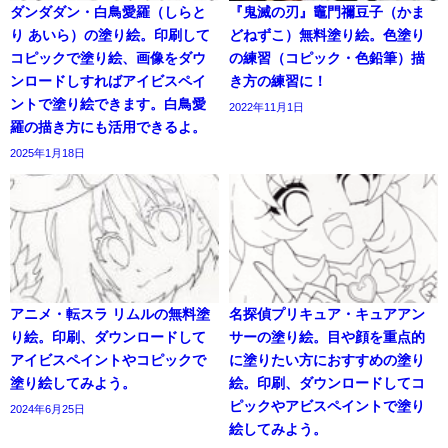
ダンダダン・白鳥愛羅（しらと
『鬼滅の刃』竈門禰豆子（かま
り あいら）の塗り絵。印刷して
どねずこ）無料塗り絵。色塗り
コピックで塗り絵、画像をダウ
の練習（コピック・色鉛筆）描
ンロードしすればアイビスペイ
き方の練習に！
ントで塗り絵できます。白鳥愛
2022年11月1日
羅の描き方にも活用できるよ。
2025年1月18日
アニメ・転スラ リムルの無料塗
名探偵プリキュア・キュアアン
り絵。印刷、ダウンロードして
サーの塗り絵。目や顔を重点的
アイビスペイントやコピックで
に塗りたい方におすすめの塗り
塗り絵してみよう。
絵。印刷、ダウンロードしてコ
ピックやアビスペイントで塗り
2024年6月25日
絵してみよう。