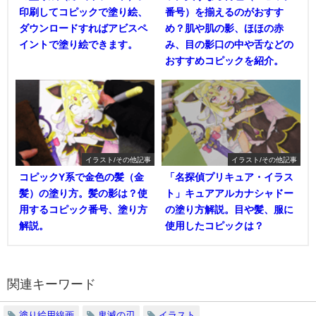
印刷してコピックで塗り絵、
番号）を揃えるのがおすす
ダウンロードすればアビスペ
め？肌や肌の影、ほほの赤
イントで塗り絵できます。
み、目の影口の中や舌などの
おすすめコピックを紹介。
イラスト/その他記事
イラスト/その他記事
コピックY系で金色の髪（金
「名探偵プリキュア・イラス
髪）の塗り方。髪の影は？使
ト」キュアアルカナシャドー
用するコピック番号、塗り方
の塗り方解説。目や髪、服に
解説。
使用したコピックは？
関連キーワード
塗り絵用線画
鬼滅の刃
イラスト