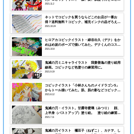
クカラーリストの画像あり
2021.11.2
ネットでコピックを買うならどこのお店が一番お
得？送料無料？コピック、補充インクの品ぞろえ
は？
2021.10.24
ヒロアカコピックイラスト・緑谷出久（デク）をか
めはめ波のポーズで描いてみた。デクくんのコスチ
ュームなどコピック番号（色）を解説。
2021.10.8
鬼滅の刃ミニキャライラスト 我妻善逸の塗り絵用
線画。コピックなど色塗りの練習用に。
2021.9.19
コピックイラスト「小林さんちのメイドラゴンS」
からトール描いてみた。肌、肌の影などコピックの
塗り方、番号解説！
2021.8.12
鬼滅の刃・イラスト。甘露寺蜜璃（みつり） 顔、
上半身（バストアップ）塗り絵。 塗り絵の練習用
線画。
2021.7.11
鬼滅の刃イラスト 禰豆子（ねずこ）、カナヲ、し