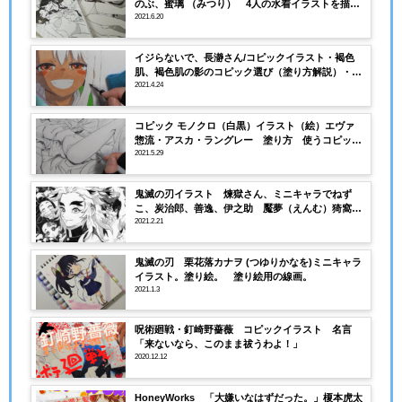
のぶ、蜜璃 （みつり） 4人の水着イラストを描い
てみました。
2021.6.20
イジらないで、長瀞さん/コピックイラスト・褐色
肌、褐色肌の影のコピック選び（塗り方解説）・塗
り絵用の線画あり
2021.4.24
コピック モノクロ（白黒）イラスト（絵）エヴァ
惣流・アスカ・ラングレー 塗り方 使うコピック
の番号（種類）
2021.5.29
鬼滅の刃イラスト 煉獄さん、ミニキャラでねず
こ、炭治郎、善逸、伊之助 魘夢（えんむ）猗窩座
(あかざ)を描いてみました。
2021.2.21
鬼滅の刃 栗花落カナヲ (つゆりかなを)ミニキャラ
イラスト。塗り絵。 塗り絵用の線画。
2021.1.3
呪術廻戦・釘崎野薔薇 コピックイラスト 名言
「来ないなら、このまま祓うわよ！」
2020.12.12
HoneyWorks 「大嫌いなはずだった。」榎本虎太