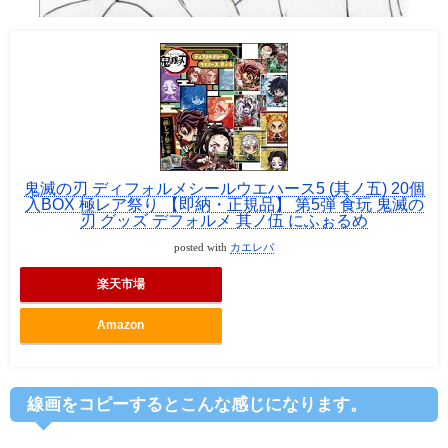
鬼滅の刃 ディフォルメシールウエハース5 (其ノ五) 20個
入BOX 極レア祭り 【即納・正規品】 第5弾 食玩 鬼滅の
刃 グッズ デフォルメ 其ノ伍 にふぉるめ
posted with
カエレバ
楽天市場
Amazon
線画をコピーするとこんな感じになります。