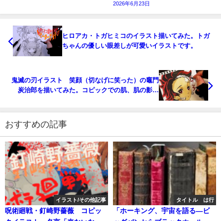
2026年6月23日
ヒロアカ・トガヒミコのイラスト描いてみた。トガ
ちゃんの優しい眼差しが可愛いイラストです。
鬼滅の刃イラスト 笑顔（切なげに笑った）の竈門
炭治郎を描いてみた。コピックでの肌、肌の影、
目、髪などの塗り方解説。炭治郎のメッシュは何
色？
おすすめの記事
イラスト/その他記事
タイトル は行
呪術廻戦・釘崎野薔薇 コピッ
「ホーキング、宇宙を語る―ビ