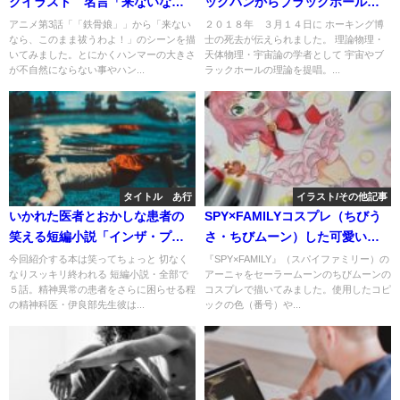
クイラスト 名言「来ないな
ッグバンからブラックホールま
ら、このまま祓うわよ！」
で」 スティーヴン・ウィリア
アニメ第3話「「鉄骨娘」」から「来ない
２０１８年 ３月１４日に ホーキング博
なら、このまま祓うわよ！」のシーンを描
士の死去が伝えられました。 理論物理・
ム・ホーキング
いてみました。とにかくハンマーの大きさ
天体物理・宇宙論の学者として 宇宙やブ
が不自然にならない事やハン...
ラックホールの理論を提唱。...
タイトル あ行
イラスト/その他記事
いかれた医者とおかしな患者の
SPY×FAMILYコスプレ（ちびう
笑える短編小説「インザ・プー
さ・ちびムーン）した可愛いア
ル」/奥田 英朗
ーニャのイラスト描いてみた。
今回紹介する本は笑ってちょっと 切なく
『SPY×FAMILY』（スパイファミリー）の
なりスッキリ終われる 短編小説・全部で
アーニャをセーラームーンのちびムーンの
コピック塗り方の解説、紙や使
５話。精神異常の患者をさらに困らせる程
コスプレで描いてみました。使用したコピ
用したコピック紹介
の精神科医・伊良部先生彼は...
ックの色（番号）や...