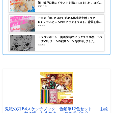
朗・瀬戸口雛のイラストを描いてみました。コピッ
クで肌、髪の塗り方解説。動画あり
2020.11.21
アニメ『Re:ゼロから始める異世界生活（リゼ
ロ）』ラムとレムのコピックイラスト。背景を水彩
絵具で。動画あり
2020.9.5
ドラゴンボール・漫画模写/コミックス２３巻、ベジ
ータVSリクームの戦闘シーンを模写しました。
2020.5.3
鬼滅の刃 B4スケッチブック 色鉛筆12色セット お絵
かき帳 おえかき スケッチブック