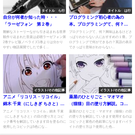
タイトル ら行
タイトル は行
自分が何者か知った時・・・
プログラミング初心者の為の
「ラーゼフォン 第２巻」
本。プログラミングて、何？興
味はあるけどさっぱりわからな
難解なストーリーながら引き込まれる世界
プログラミングて、何？興味はあるけどさ
観作り込まれた音楽は必聴ラーゼフォン第
っぱりわからない人におすすめの１冊。プ
い人におすすめの１冊。
2巻テレビ版ノベライズ1巻よりは分かり
ログラミングで何ができるの？英語の表示
やすい物語展開でしたで多く...
でさっぱり意味がわからない...
イラスト/その他記事
イラスト/その他記事
アニメ「リコリス・リコイル」
薬屋のひとりごと・マオマオ
錦木 千束（にしきぎ ちさと）の
（猫猫）目の塗り方解説。コピ
目（赤い目）の塗り方（コピッ
ック番号（色）塗る順番は？コ
アニメ「リコリス・リコイル」錦木 千束
薬屋のひとりごと・マオマオ（猫猫）の目
（にしきぎ ちさと）の目の塗り方とコピ
の塗り方を解説していきます使用するのは
ク番号）解説
ピック何本使う？動画解説付き
ック番号を解説していきます目を塗るのに
コピックと紫色の色鉛筆になりますハイラ
使用したコピックは5色にな...
イトの塗り方は？使用した色...