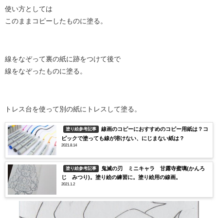
使い方としては
このままコピーしたものに塗る。
線をなぞって裏の紙に跡をつけて後で
線をなぞったものに塗る。
トレス台を使って別の紙にトレスして塗る。
線画のコピーにおすすめのコピー用紙は？コ
塗り絵参考記事
ピックで塗っても線が溶けない、にじまない紙は？
2021.8.14
鬼滅の刃 ミニキャラ 甘露寺蜜璃(かんろ
塗り絵参考記事
じ みつり)。塗り絵の練習に。塗り絵用の線画。
2021.1.2