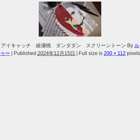
アイキャッチ 綾瀬桃 ダンダダン スクリーントーン
By
ル
ゥー
|
Published
2024年12月15日
|
Full size is
200 × 112
pixels